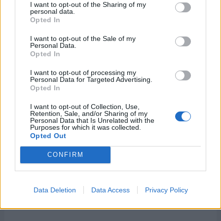
I want to opt-out of the Sharing of my
personal data.
Opted In
Días Internacionales y Mundiales
cercanos
I want to opt-out of the Sale of my
Personal Data.
Opted In
17 de mayo
I want to opt-out of processing my
Personal Data for Targeted Advertising.
Opted In
-
Día Mundial de las Telecomunicaciones y la
Sociedad de la Información
I want to opt-out of Collection, Use,
Retention, Sale, and/or Sharing of my
Personal Data that Is Unrelated with the
-
Día Mundial del Reciclaje
Purposes for which it was collected.
Opted Out
-
Día Mundial de la Hipertensión Arterial
CONFIRM
-
Día Internacional contra la Homofobia, la
Transfobia y la Bifobia
Data Deletion
Data Access
Privacy Policy
-
Día Mundial de Internet