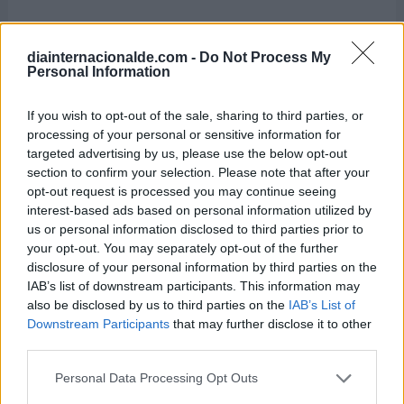
El 16 de mayo también se celebra ...
diainternacionalde.com -
Do Not Process My
Personal Information
-
Día Internacional de la Luz
If you wish to opt-out of the sale, sharing to third parties, or
-
Día Internacional de la Convivencia en Paz
processing of your personal or sensitive information for
targeted advertising by us, please use the below opt-out
-
Día Internacional de los Celíacos
section to confirm your selection. Please note that after your
opt-out request is processed you may continue seeing
-
Día Europeo contra la Obesidad
interest-based ads based on personal information utilized by
us or personal information disclosed to third parties prior to
-
Día Mundial del Angioedema Hereditario
your opt-out. You may separately opt-out of the further
disclosure of your personal information by third parties on the
-
Día Mundial de Concienciación sobre los
IAB’s list of downstream participants. This information may
Defectos Congénitos de la Glicosilación
also be disclosed by us to third parties on the
IAB’s List of
Downstream Participants
that may further disclose it to other
-
Día Mundial del Whisky
third parties.
-
Día Internacional de los Quistes de Tarlov
Personal Data Processing Opt Outs