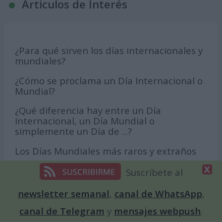
Articulos de Interés
¿Para qué sirven los días internacionales y
mundiales?
¿Cómo se proclama un Día Internacional o
Mundial?
¿Qué diferencia hay entre un Día
Internacional, un Día Mundial o
simplemente un Día de ...?
Los Días Mundiales más raros y extraños
¿Cuántos tipos de lunas hay?
Suscríbete al
Globos Terráqueos
newsletter semanal
,
canal de WhatsApp
,
Últimos Récords Guinness
canal de Telegram
y
mensajes webpush
.