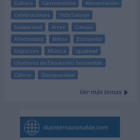
Cultura
Gastronomía
Alimentación
Celebraciones
Vida Salvaje
Solidaridad
Artes
Ciencia
Afectividad
Niños
Economía
Deportes
Música
Igualdad
Objetivos de Desarrollo Sostenible
Cáncer
Discapacidad
Ver más temas