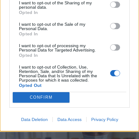
I want to opt-out of the Sharing of my
necesario reconocer la capacitación de los jóvenes,
personal data.
Opted In
que ellos tomen conciencia del poder que tienen
para cambiar el mundo, y que puedan hacerlo en la
I want to opt-out of the Sale of my
Personal Data.
práctica, que no sea difícil para ellos formarse,
Opted In
aplicar sus conocimientos y habilidades.
I want to opt-out of processing my
Personal Data for Targeted Advertising.
Campaña 2021: "Reinventar las habilidades
Opted In
de los jóvenes después de una pandemia"
I want to opt-out of Collection, Use,
Retention, Sale, and/or Sharing of my
Para el año 2021 el tema central de este Día
Personal Data that Is Unrelated with the
Purposes for which it was collected.
Mundial fue
"Reinventar las habilidades de los
Opted Out
jóvenes después de una pandemia"
.
CONFIRM
Data Deletion
Data Access
Privacy Policy