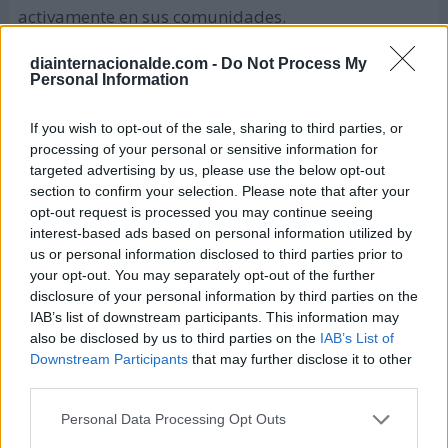
activamente en sus comunidades.
El 14 de julio hubo un evento titulado
"Innovación
diainternacionalde.com -
Do Not Process My
Personal Information
en el liderazgo de los jóvenes"-
If you wish to opt-out of the sale, sharing to third parties, or
El 17 de julio de 2023, de las 13:15 a 14:30 horas
processing of your personal or sensitive information for
(hora de Nueva York) hubo una mesa redonda en la
targeted advertising by us, please use the below opt-out
sede de la ONU, Nueva York.
section to confirm your selection. Please note that after your
opt-out request is processed you may continue seeing
Campaña 2022: Reimaginar las habilidades
interest-based ads based on personal information utilized by
de la juventud tras la pandemia
us or personal information disclosed to third parties prior to
your opt-out. You may separately opt-out of the further
Estamos en un contexto de grandes esfuerzos para
disclosure of your personal information by third parties on the
recuperarnos social y económicamente tras la
IAB’s list of downstream participants. This information may
also be disclosed by us to third parties on the
IAB’s List of
pandemia, demás de los retos ya tradicionales del
Downstream Participants
that may further disclose it to other
cambio climático, la pobreza, los conflictos y las
third parties.
desigualdades en el ámbito laboral.
Personal Data Processing Opt Outs
Está claro que para superar estas circunstancias es