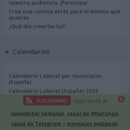
nuestra audiencia. ¡Participa!
Crea una cuenta atrás para el evento que
quieras
¿Qué día crearías tu?
Calendarios
Calendario Laboral por municipios
(España)
Calendario Laboral (España) 2026
Calendario Astronómico de 2026
Suscríbete al
Calendario Lunar
newsletter semanal
,
canal de WhatsApp
,
Calendario de Días Internacionales de
2027
canal de Telegram
y
mensajes webpush
.