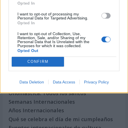
Opted In
I want to opt-out of processing my
Personal Data for Targeted Advertising.
Opted In
I want to opt-out of Collection, Use,
Retention, Sale, and/or Sharing of my
Personal Data that Is Unrelated with the
Purposes for which it was collected.
Opted Out
Secciones destacadas
CONFIRM
Noticias y actualidad sobre Días
Data Deletion
Data Access
Privacy Policy
Internacionales
Onomástica. Todos los santos
Semanas Internacionales
Años Internacionales
Qué se celebra el día de mi cumpleaños
Eventos internacionales de cultura