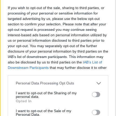
If you wish to opt-out of the sale, sharing to third parties, or
processing of your personal or sensitive information for
targeted advertising by us, please use the below opt-out
section to confirm your selection. Please note that after your
opt-out request is processed you may continue seeing
interest-based ads based on personal information utilized by
us or personal information disclosed to third parties prior to
your opt-out. You may separately opt-out of the further
disclosure of your personal information by third parties on the
Día de la Encefalomielitis Miálgica
IAB’s list of downstream participants. This information may
Severa o Síndrome de Fatiga
also be disclosed by us to third parties on the
IAB’s List of
Crónica
Downstream Participants
that may further disclose it to other
third parties.
8 de agosto de 2026
Personal Data Processing Opt Outs
I want to opt-out of the Sharing of my
personal data.
Opted In
I want to opt-out of the Sale of my
Personal Data.