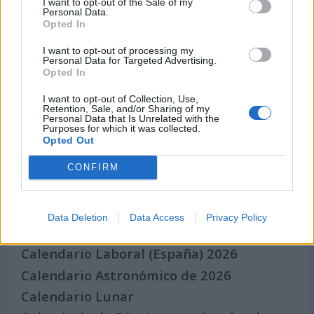
Eventos internacionales de cultura
I want to opt-out of the Sale of my
Personal Data.
Los mejores canales de Youtube según
Opted In
nuestra audiencia. ¡Participa!
I want to opt-out of processing my
Crea una cuenta atrás para el evento que
Personal Data for Targeted Advertising.
Opted In
quieras
¿Qué día crearías tu?
I want to opt-out of Collection, Use,
Retention, Sale, and/or Sharing of my
Personal Data that Is Unrelated with the
Purposes for which it was collected.
Opted Out
Calendarios
CONFIRM
Calendario Laboral por municipios
Data Deletion
Data Access
Privacy Policy
(España)
Calendario Laboral (España) 2026
Calendario Astronómico de 2026
Calendario Lunar