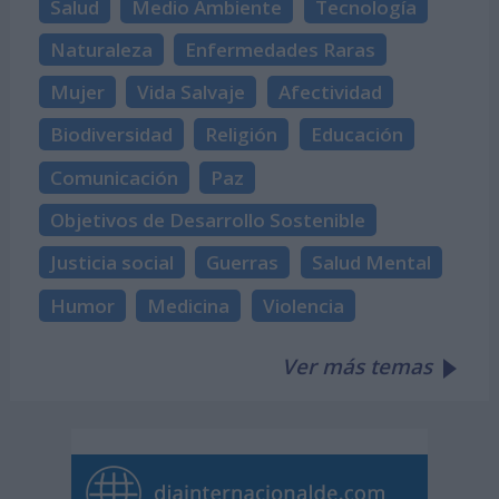
Salud
Medio Ambiente
Tecnología
Naturaleza
Enfermedades Raras
Mujer
Vida Salvaje
Afectividad
Biodiversidad
Religión
Educación
Comunicación
Paz
Objetivos de Desarrollo Sostenible
Justicia social
Guerras
Salud Mental
Humor
Medicina
Violencia
Ver más temas