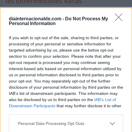
las Enfermedades Raras
La
Federación Española de Enfermedades Raras
diainternacionalde.com -
Do Not Process My
(
FEDER
)
, es una organización española que, desde
Personal Information
hace años, viene desempeñando un importante
papel en la lucha contra las enfermedades raras.
If you wish to opt-out of the sale, sharing to third parties, or
processing of your personal or sensitive information for
Su principal objetivo, ha sido impulsar el estudio e
targeted advertising by us, please use the below opt-out
section to confirm your selection. Please note that after your
investigación a fin de encontrar las casusas de estas
opt-out request is processed you may continue seeing
enfermedades, así como el tratamiento más
interest-based ads based on personal information utilized by
adecuado para estos pacientes y mejorar su calidad
us or personal information disclosed to third parties prior to
your opt-out. You may separately opt-out of the further
de vida.
disclosure of your personal information by third parties on the
IAB’s list of downstream participants. This information may
Así mismo, gracias a esta organización, se ha
also be disclosed by us to third parties on the
IAB’s List of
podido llevar un mensaje a la población en general
Downstream Participants
that may further disclose it to other
a través de campañas, medios tecnológicos y las
third parties.
redes sociales para conseguir
fondos y recursos
Personal Data Processing Opt Outs
para la investigación científica
.