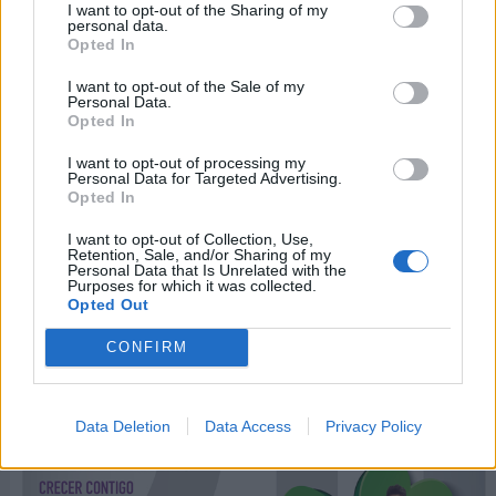
I want to opt-out of the Sharing of my
personal data.
En 2020, FEDER lanza la campaña por el
Día
Opted In
Internacional de las Enfermedades Raras
con el
I want to opt-out of the Sale of my
lema "
Crecer contigo, nuestra esperanza
", que
Personal Data.
pondrá el acento en el movimiento asociativo que
Opted In
lucha cada día por la mejora de la calidad de vida
I want to opt-out of processing my
de los más de tres millones de personas que viven
Personal Data for Targeted Advertising.
Opted In
en España con alguna patología poco frecuente.
I want to opt-out of Collection, Use,
Retention, Sale, and/or Sharing of my
Personal Data that Is Unrelated with the
Purposes for which it was collected.
Opted Out
CONFIRM
Data Deletion
Data Access
Privacy Policy