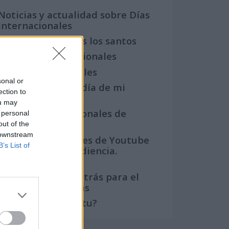
Noticias y actualidad sobre Días
Internacionales
Onomástica. Todos los santos
Semanas Internacionales
Años Internacionales
sonal or
Qué se celebra el día de mi
ection to
cumpleaños
ou may
Eventos internacionales de
 personal
cultura
out of the
 downstream
Los mejores canales de Youtube
B’s List of
según nuestra audiencia.
¡Participa!
Crea una cuenta atrás para el
evento que quieras
¿Qué día crearías tu?