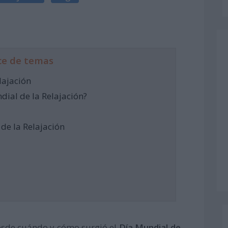
ce de temas
lajación
dial de la Relajación?
de la Relajación
esde cuándo y cómo surgió el
Día Mundial de