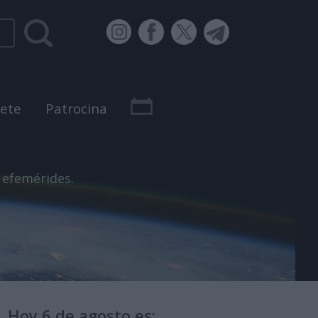
bete
Patrocina
 efemérides.
Hoy 6 de agosto es: