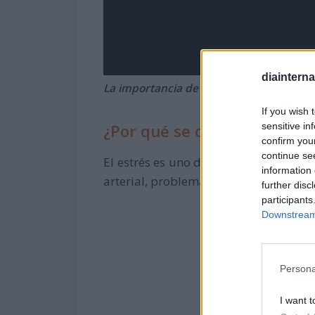
diaintern
La importancia de la relajación
If you wish 
sensitive in
¿Por qué se celebra el Día M
confirm you
continue se
El estrés es uno de los principales 
information 
arterial, problemas cardiacos, obesid
further disc
participants
Downstream 
Persona
I want t