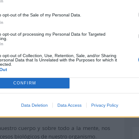
In
o opt-out of the Sale of my Personal Data.
In
to opt-out of processing my Personal Data for Targeted
ing.
In
 semanal, no dedicamos tiempo a desconectar
res que nos puedan producir estrés, muy
o opt-out of Collection, Use, Retention, Sale, and/or Sharing
ersonal Data that Is Unrelated with the Purposes for which it
nuestro cuerpo termine siendo una ida a la
lected.
Out
al.
CONFIRM
en el mundo se le dedique todo un día a la
Data Deletion
Data Access
Privacy Policy
uestro cuerpo y sobre todo a la mente, nos
ocesos biológicos de nuestro organismo.