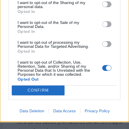
Organización Mundial de la Salud (OMS), uno
I want to opt-out of the Sharing of my
personal data.
de cada 160 niños tiene un Trastorno del
Opted In
Espectro Autista (TEA).
I want to opt-out of the Sale of my
Personal Data.
Se estima que aproximadamente el 50% de las
Opted In
personas con TEA tienen alguna discapacidad
I want to opt-out of processing my
intelectual.
Personal Data for Targeted Advertising.
Opted In
Este trastorno suele aparecer antes de los 3
años de edad, siendo una condición
I want to opt-out of Collection, Use,
Retention, Sale, and/or Sharing of my
permanente.
Personal Data that Is Unrelated with the
Purposes for which it was collected.
Opted Out
No se asocia ningún rasgo físico diferenciador
en este trastorno. Solamente se manifiesta en
CONFIRM
las competencias cognitivas de las personas
que lo padecen y su comportamiento.
Data Deletion
Data Access
Privacy Policy
Un estudio realizado en Suecia estima que el
30% de los bebés prematuros tienen un mayor