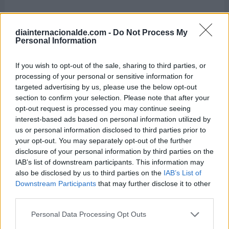
El autismo es un trastorno del desarrollo, no es
diainternacionalde.com -
Do Not Process My
una enfermedad mental.
Personal Information
Algunos estudios e investigaciones sostienen
If you wish to opt-out of the sale, sharing to third parties, or
que los niños tienen cinco veces más
processing of your personal or sensitive information for
probabilidades de padecer este trastorno que
targeted advertising by us, please use the below opt-out
las niñas.
section to confirm your selection. Please note that after your
opt-out request is processed you may continue seeing
El autismo se presenta de manera distinta en
interest-based ads based on personal information utilized by
cada persona que lo padece. Es por ello que se
us or personal information disclosed to third parties prior to
your opt-out. You may separately opt-out of the further
denomina
"espectro autista"
.
disclosure of your personal information by third parties on the
No existe un estudio o test específico para
IAB’s list of downstream participants. This information may
also be disclosed by us to third parties on the
IAB’s List of
diagnosticar esta condición. Generalmente es
Downstream Participants
that may further disclose it to other
detectado por los rasgos de comportamiento
third parties.
del niño.
Personal Data Processing Opt Outs
Según cifras emitidas en el año 2019 por la