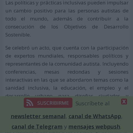
Las políticas y prácticas inclusivas pueden impulsar
un cambio positivo para las personas autistas de
todo el mundo, además de contribuir a la
consecución de los Objetivos de Desarrollo
Sostenible.
Se celebró un acto, que cuenta con la participación
de expertos mundiales, responsables políticos y
representantes de la comunidad autista. Incluyendo
conferencias, mesas redondas y sesiones
interactivas en las que se abordaron temas como la
sanidad inclusiva, la educación, el empleo y el
desarrollo urbano para diseñar ciudades y
Suscríbete al
comunidades favorables al autismo.
newsletter semanal
,
canal de WhatsApp
,
El evento estuvo organizado por el
Instituto de
Neurodiversidad
, con el apoyo del
Departamento
canal de Telegram
y
mensajes webpush
.
de Comunicación Global de la ONU
. El Instituto es