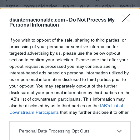
estas comunidades para que puedan seguir
trabajando por sus semejantes.
diainternacionalde.com -
Do Not Process My
Personal Information
Tema de 2019: "Cambiando el mundo:
Innovaciones y una vida mejor para las
generaciones futuras"
If you wish to opt-out of the sale, sharing to third parties, or
processing of your personal or sensitive information for
targeted advertising by us, please use the below opt-out
section to confirm your selection. Please note that after your
opt-out request is processed you may continue seeing
interest-based ads based on personal information utilized by
us or personal information disclosed to third parties prior to
your opt-out. You may separately opt-out of the further
disclosure of your personal information by third parties on the
IAB’s list of downstream participants. This information may
also be disclosed by us to third parties on the
IAB’s List of
Downstream Participants
that may further disclose it to other
third parties.
Personal Data Processing Opt Outs