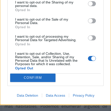
I want to opt-out of the Sharing of my
Se busca el desarrollo de la smart city o ciudad
personal data.
inteligente
Opted In
En 2019, el
Día Mundial de las Ciudades
se centró en
I want to opt-out of the Sale of my
Personal Data.
cómo la tecnología puede usarse para mejorar la
Opted In
calidad de vida y el medio ambiente en las
I want to opt-out of processing my
ciudades. Se trata de desarrollar el concepto de una
Personal Data for Targeted Advertising.
ciudad inteligente
.
Opted In
I want to opt-out of Collection, Use,
Una ciudad inteligente es una ciudad centrada en el
Retention, Sale, and/or Sharing of my
Personal Data that Is Unrelated with the
bienestar del ser humano, habitable, que cuida de
Purposes for which it was collected.
la naturaleza, que propicia intercambios
Opted Out
económicos de mucho valor, y que todo ello va
CONFIRM
enfocado a hacer mejor la vida para sus habitantes.
Hay muchos enfoques sobre cómo las nuevas
Data Deletion
Data Access
Privacy Policy
tecnologías pueden mejorar las ciudades y hacerlas
más habitables. Podemos enumerar algunos de