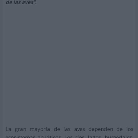
de las aves".
La gran mayoría de las aves dependen de los
ecosistemas acuáticos. Los ríos, lagos, humedales,