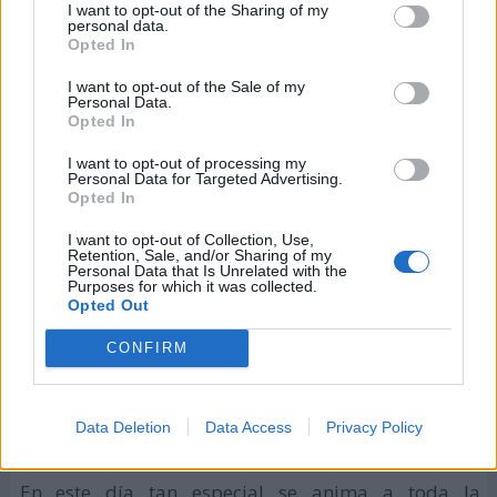
I want to opt-out of the Sharing of my
personal data.
Opted In
I want to opt-out of the Sale of my
Personal Data.
Opted In
I want to opt-out of processing my
Personal Data for Targeted Advertising.
Opted In
I want to opt-out of Collection, Use,
En este sentido, resulta esencial el cuidado,
Retention, Sale, and/or Sharing of my
Personal Data that Is Unrelated with the
protección y preservación de todas estas especies, sí
Purposes for which it was collected.
Opted Out
los seres humanos desean continuar disfrutando de
la vida tal cual y la conocemos hasta ahora.
CONFIRM
¿Qué hacer para celebrar el Día
Data Deletion
Data Access
Privacy Policy
Mundial de las Aves Migratorias?
En este día tan especial se anima a toda la