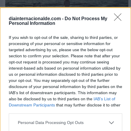
diainternacionalde.com -
Do Not Process My
Personal Information
Muchas especies de aves en todo el mundo corren
If you wish to opt-out of the sale, sharing to third parties, or
processing of your personal or sensitive information for
el riesgo de extinguirse
. Podemos ver con
targeted advertising by us, please use the below opt-out
preocupación como un gran número de ellas
section to confirm your selection. Please note that after your
desaparecen anualmente, lo cual representa un
opt-out request is processed you may continue seeing
interest-based ads based on personal information utilized by
grave peligro para el equilibrio ecológico del
us or personal information disclosed to third parties prior to
planeta Tierra.
your opt-out. You may separately opt-out of the further
disclosure of your personal information by third parties on the
IAB’s list of downstream participants. This information may
also be disclosed by us to third parties on the
IAB’s List of
Downstream Participants
that may further disclose it to other
third parties.
Personal Data Processing Opt Outs