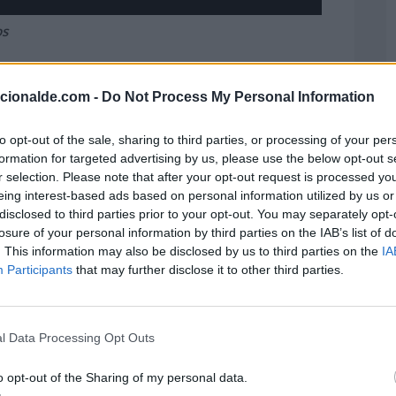
os
 de los Trópicos
acionalde.com -
Do Not Process My Personal Information
iene su origen gracias al premio Nobel
Aung
to opt-out of the sale, sharing to third parties, or processing of your per
el primer
Informe sobre el
Estado de los
formation for targeted advertising by us, please use the below opt-out s
n grupo de centros de investigación. En este
r selection. Please note that after your opt-out request is processed y
aliosa sobre esta importante región del
eing interest-based ads based on personal information utilized by us or
disclosed to third parties prior to your opt-out. You may separately opt-
losure of your personal information by third parties on the IAB’s list of
. This information may also be disclosed by us to third parties on the
IA
la fecha en la que la
Organización de las
Participants
that may further disclose it to other third parties.
nio como el
Día Internacional de los Trópicos
,
ar conciencia para el cuidado y protección de
habitan esta región del mundo.
l Data Processing Opt Outs
o opt-out of the Sharing of my personal data.