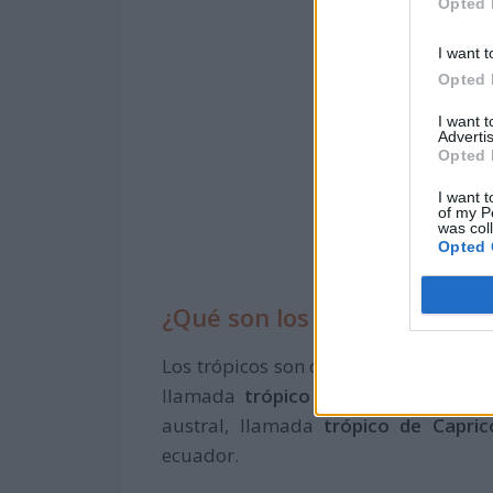
Opted 
I want t
Opted 
I want 
Advertis
Opted 
I want t
of my P
was col
Opted 
¿Qué son los trópicos?
Los trópicos son dos regiones de la T
llamada
trópico de Cáncer
, en el 
austral, llamada
trópico de Capric
ecuador.