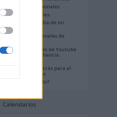
Semanas Internacionales
Años Internacionales
Qué se celebra el día de mi
cumpleaños
Eventos internacionales de
cultura
Los mejores canales de Youtube
según nuestra audiencia.
¡Participa!
Crea una cuenta atrás para el
evento que quieras
¿Qué día crearías tu?
Calendarios