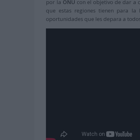
por la
ONU
con el objetivo de dar a 
que estas regiones tienen para la
oportunidades que les depara a todos 