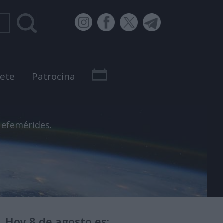
bete
Patrocina
 efemérides.
Hoy 8 de agosto es: