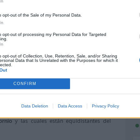
In
o opt-out of the Sale of my Personal Data.
In
to opt-out of processing my Personal Data for Targeted
ing.
In
o opt-out of Collection, Use, Retention, Sale, and/or Sharing
ersonal Data that Is Unrelated with the Purposes for which it
lected.
Out
CONFIRM
ierra. La primera ubicada entre los paralelos
Data Deletion
Data Access
Privacy Policy
hemisferio boreal y la otra en el hemisferio
ornio
y las cuales están equidistantes del