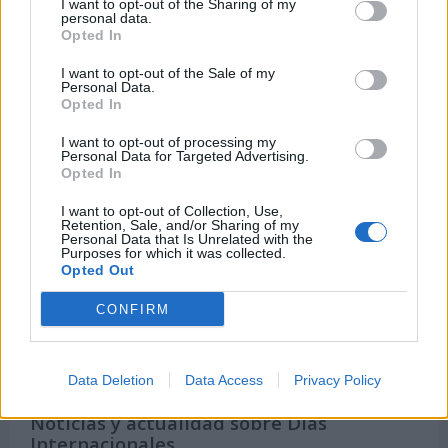
10 de agosto de 2026
I want to opt-out of the Sharing of my
personal data.
Opted In
I want to opt-out of the Sale of my
Personal Data.
Opted In
I want to opt-out of processing my
Personal Data for Targeted Advertising.
Opted In
I want to opt-out of Collection, Use,
Retention, Sale, and/or Sharing of my
Personal Data that Is Unrelated with the
Purposes for which it was collected.
Opted Out
CONFIRM
Secciones destacadas
Data Deletion
Data Access
Privacy Policy
Noticias y actualidad sobre Días
Internacionales