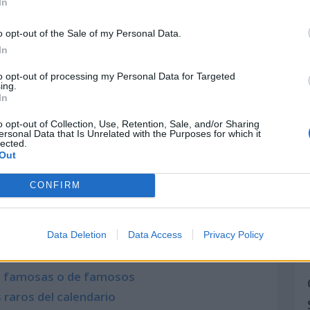
In
 denominadas
convulsiones clónicas o tónico-
es
. En el segundo y tercer año de vida se
o opt-out of the Sale of my Personal Data.
as de retraso cognitivo y dificultades
In
año neurológico irreversible.
to opt-out of processing my Personal Data for Targeted
ing.
In
entes:
o opt-out of Collection, Use, Retention, Sale, and/or Sharing
ersonal Data that Is Unrelated with the Purposes for which it
lected.
Out
CONFIRM
e puede interesar:
nacionales de Cultura
Data Deletion
Data Access
Privacy Policy
rio Astronómico
s, famosas o de famosos
 raros del calendario