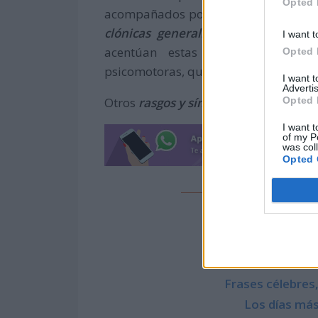
Opted 
acompañados por procesos febriles
clónicas generalizadas y unilateral
I want t
acentúan estas crisis, acompañad
Opted 
psicomotoras, que pueden causar un d
I want 
Advertis
Opted 
Otros
rasgos y síntomas
son los sigui
I want t
of my P
was col
Opted 
También t
Eventos Inter
Calenda
Frases célebre
Los días más