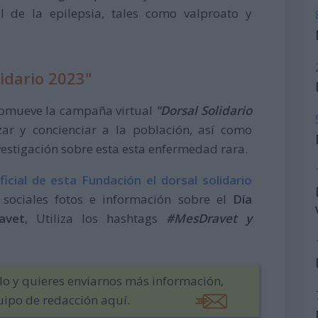
l de la epilepsia, tales como valproato y
idario 2023"
omueve la campaña virtual
"Dorsal Solidario
zar y concienciar a la población, así como
estigación sobre esta esta enfermedad rara.
icial de esta Fundación el dorsal solidario
 sociales fotos e información sobre el
Día
avet
, Utiliza los hashtags
#MesDravet y
ulo y quieres enviarnos más información,
uipo de redacción aquí.