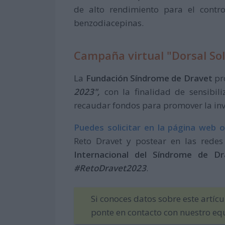
de alto rendimiento para el contro
benzodiacepinas.
Campaña virtual "Dorsal Sol
La
Fundación Síndrome de Dravet
pr
2023",
con la finalidad de sensibili
recaudar fondos para promover la inv
Puedes solicitar en la página web of
Reto Dravet y postear en las redes
Internacional del Síndrome de Dr
#RetoDravet2023
.
Si conoces datos sobre este artíc
ponte en contacto con nuestro eq