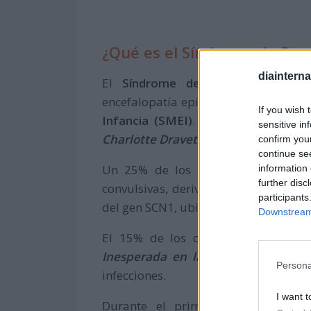
¿Qué es el Síndrome de Dra
diaintern
El
Síndrome de Dravet
es una e
encefalopatía epiléptica severa, co
If you wish 
Infancia (SMEI)
. Fue descrito en el
sensitive in
Charlotte Dravet
.
confirm you
continue se
Un 25% de los pacientes tienen ant
information 
further disc
convulsivas, derivadas de procesos f
participants
del gen SCN1, ubicado en el cromoso
Downstream 
El 15% de los casos puede llegar
Inesperada en la Epilepsia (SUDEP)
Persona
infecciones.
I want t
Durante el primer año de vida los