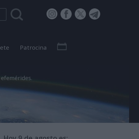
bete
Patrocina
 efemérides.
Hoy 9 de agosto es: