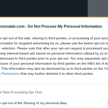
acionalde.com -
Do Not Process My Personal Information
to opt-out of the sale, sharing to third parties, or processing of your per
formation for targeted advertising by us, please use the below opt-out s
r selection. Please note that after your opt-out request is processed y
eing interest-based ads based on personal information utilized by us or
disclosed to third parties prior to your opt-out. You may separately opt-
losure of your personal information by third parties on the IAB’s list of
. This information may also be disclosed by us to third parties on the
IA
tud "El Arco del Retorno".
Participants
that may further disclose it to other third parties.
do de las Víctimas de la
lántica de Esclavos. Tema 2026
l Data Processing Opt Outs
uerdo de las Víctimas de la Esclavitud y la
o opt-out of the Sharing of my personal data.