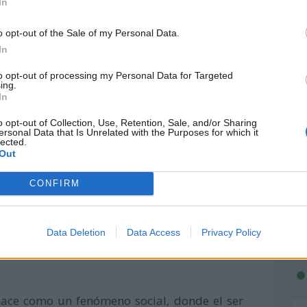
 para el año 2026 es:
"Justicia en acción:
In
dignidad, empoderar el futuro".
o opt-out of the Sale of my Personal Data.
In
to opt-out of processing my Personal Data for Targeted
ing.
In
o opt-out of Collection, Use, Retention, Sale, and/or Sharing
ersonal Data that Is Unrelated with the Purposes for which it
lected.
Out
CONFIRM
Data Deletion
Data Access
Privacy Policy
nace como un fenómeno social, donde el ser