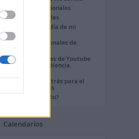
Semanas Internacionales
Años Internacionales
Qué se celebra el día de mi
cumpleaños
Eventos internacionales de
cultura
Los mejores canales de Youtube
según nuestra audiencia.
¡Participa!
Crea una cuenta atrás para el
evento que quieras
¿Qué día crearías tu?
Calendarios