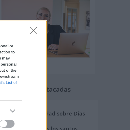
sonal or
ection to
ou may
 personal
out of the
 downstream
B’s List of
Secciones destacadas
Noticias y actualidad sobre Días
Internacionales
Onomástica. Todos los santos