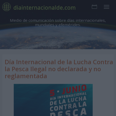
Medio de comunicación sobre días internacionales,
mundiales y efemérides.
Día Internacional de la Lucha Contra
la Pesca Ilegal no declarada y no
reglamentada