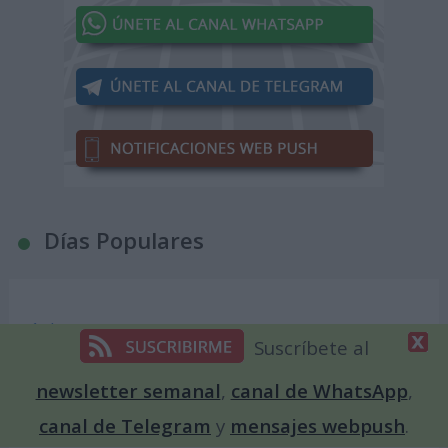
Días Populares
1 de enero -
Suscríbete al
Día de Año Nuevo
newsletter semanal
,
canal de WhatsApp
,
6 de enero -
canal de Telegram
y
mensajes webpush
.
Día de Reyes