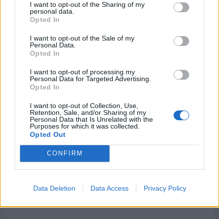
I want to opt-out of the Sharing of my
personal data.
Opted In
I want to opt-out of the Sale of my
Personal Data.
Opted In
I want to opt-out of processing my
Personal Data for Targeted Advertising.
Opted In
I want to opt-out of Collection, Use,
Retention, Sale, and/or Sharing of my
Personal Data that Is Unrelated with the
Purposes for which it was collected.
Opted Out
El 5 de junio también se celebra ...
CONFIRM
-
Día Mundial del Medio Ambiente
Data Deletion
Data Access
Privacy Policy