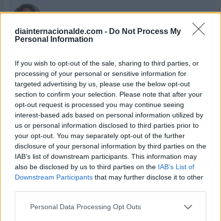
Patricia López. Periodista.
plcasalengua
diainternacionalde.com -
Do Not Process My
patrilopca
Personal Information
If you wish to opt-out of the sale, sharing to third parties, or
Si conoces datos sobre este artículo y quieres
processing of your personal or sensitive information for
enviarnos más información, ponte en contacto
targeted advertising by us, please use the below opt-out
con nuestro equipo de redacción aquí.
section to confirm your selection. Please note that after your
opt-out request is processed you may continue seeing
interest-based ads based on personal information utilized by
us or personal information disclosed to third parties prior to
your opt-out. You may separately opt-out of the further
Otros Días Internacionales que
disclosure of your personal information by third parties on the
podrían interesarte
IAB’s list of downstream participants. This information may
also be disclosed by us to third parties on the
IAB’s List of
Downstream Participants
that may further disclose it to other
third parties.
Personal Data Processing Opt Outs