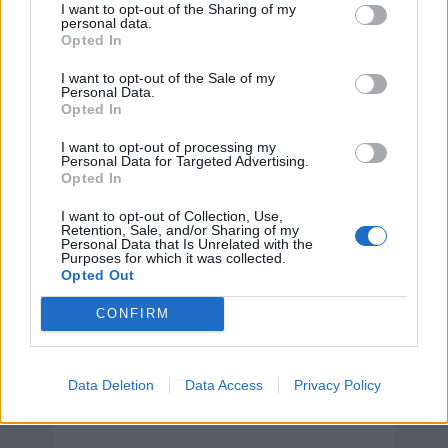
I want to opt-out of the Sharing of my
personal data.
Hoy 9 de agosto es:
Opted In
I want to opt-out of the Sale of my
Personal Data.
Día Internacional de las
Opted In
Poblaciones Indígenas
I want to opt-out of processing my
Personal Data for Targeted Advertising.
9 de agosto de 2026
Opted In
I want to opt-out of Collection, Use,
Retention, Sale, and/or Sharing of my
Personal Data that Is Unrelated with the
Purposes for which it was collected.
Opted Out
CONFIRM
Data Deletion
Data Access
Privacy Policy