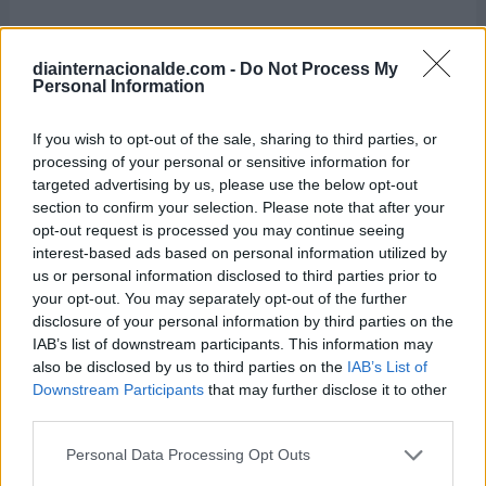
-
Día del Amigo
diainternacionalde.com -
Do Not Process My
21 de julio
Personal Information
-
Día Mundial del Perro
If you wish to opt-out of the sale, sharing to third parties, or
processing of your personal or sensitive information for
targeted advertising by us, please use the below opt-out
section to confirm your selection. Please note that after your
Semanas Internacionales cercanas
opt-out request is processed you may continue seeing
interest-based ads based on personal information utilized by
us or personal information disclosed to third parties prior to
your opt-out. You may separately opt-out of the further
Del 24 al 28 de agosto
disclosure of your personal information by third parties on the
Semana Mundial del Agua
IAB’s list of downstream participants. This information may
also be disclosed by us to third parties on the
IAB’s List of
Del 1 al 7 de agosto
Downstream Participants
that may further disclose it to other
third parties.
Semana Mundial de la Lactancia Materna
Personal Data Processing Opt Outs