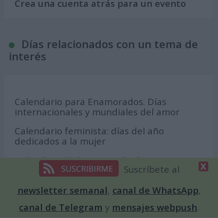
Crea una cuenta atrás para un evento
Días relacionados con un tema de
interés
Calendario para Enamorados. Días
internacionales y mundiales del amor
Calendario feminista: días del año
dedicados a la mujer
Calendario de la Amistad. Días
Suscríbete al
internacionales y mundiales sobre los
amigos y amigas
newsletter semanal
,
canal de WhatsApp
,
Días internacionales y mundiales sobre
canal de Telegram
y
mensajes webpush
.
medio ambiente y ecología