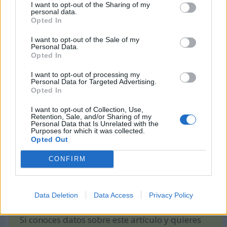
I want to opt-out of the Sharing of my
sistemas sanitarios más sostenibles.
personal data.
Opted In
Tema 2023
I want to opt-out of the Sale of my
Personal Data.
El tema para 2023 es:
"Juntos de nuevo: de la
Opted In
evidencia a la realidad"
.
I want to opt-out of processing my
Personal Data for Targeted Advertising.
Tema 2022
Opted In
El tema para 2022 fue
"100 años de progreso"
. Y es
I want to opt-out of Collection, Use,
Retention, Sale, and/or Sharing of my
que la Unión Internacional de Matronas cumplió
Personal Data that Is Unrelated with the
Purposes for which it was collected.
100 años desde su creación en Bélgica.
Opted Out
CONFIRM
Patricia López. Periodista.
plcasalengua
patrilopca
Data Deletion
Data Access
Privacy Policy
Si conoces datos sobre este artículo y quieres