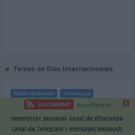
Temas de Días Internacionales
Medio Ambiente
Tecnología
Suscríbete al
Animales
Gastronomía
Celebraciones
Mujer
Solidaridad
Artes
newsletter semanal
,
canal de WhatsApp
,
canal de Telegram
y
mensajes webpush
.
Biodiversidad
Contaminación
Niños