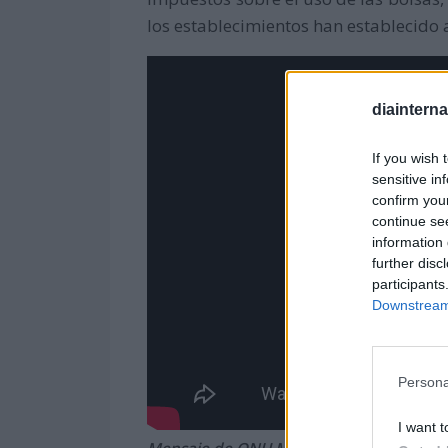
los establecimientos han establecido 
diaintern
If you wish 
sensitive in
confirm you
continue se
information 
further disc
participants
Downstream 
Persona
I want t
Mensaje de ONU Medio Ambiente