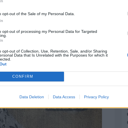
In
o opt-out of the Sale of my Personal Data.
s bolsas de plástico?
In
e 500 años en descomponerse. Se estima que
to opt-out of processing my Personal Data for Targeted
ing.
nas 230 bolsas de plástico al año, lo que
In
bolsas de plástico en el mundo. Al no ser
o opt-out of Collection, Use, Retention, Sale, and/or Sharing
l planeta perjudicando a todos los que aquí
ersonal Data that Is Unrelated with the Purposes for which it
lected.
eta.
Out
CONFIRM
Data Deletion
Data Access
Privacy Policy