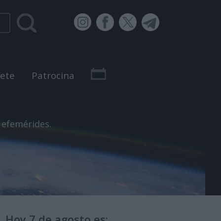
bete
Patrocina
 efemérides.
Hoy 7 de agosto es: