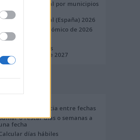
Calendario Laboral por municipios
(España)
Calendario Laboral (España) 2026
Calendario Astronómico de 2026
Calendario Lunar
Calendario de Días
Internacionales de 2027
Calculadoras
Calcula la diferencia entre fechas
Sumar o restar días o semanas a
una fecha
Calcular días hábiles