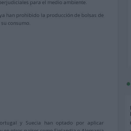
perjudiciales para el medio ambiente.
 ya han prohibido la producción de bolsas de
e su consumo.
ortugal y Suecia han optado por aplicar
 y en otros países como Finlandia o Alemania