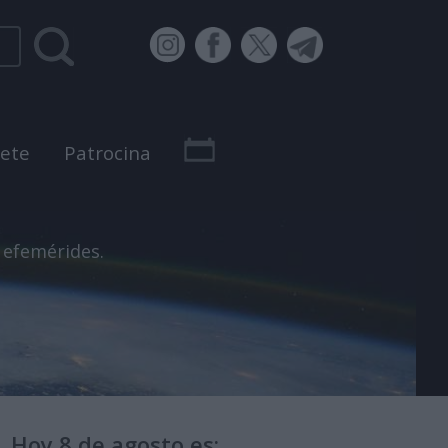
bete
Patrocina
 efemérides.
Hoy 8 de agosto es: