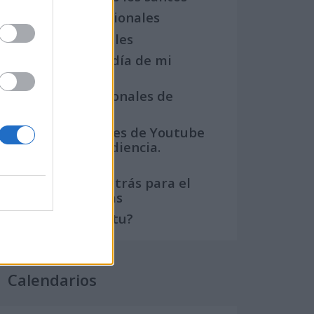
Semanas Internacionales
Años Internacionales
Qué se celebra el día de mi
cumpleaños
Eventos internacionales de
cultura
Los mejores canales de Youtube
según nuestra audiencia.
¡Participa!
Crea una cuenta atrás para el
evento que quieras
¿Qué día crearías tu?
Calendarios