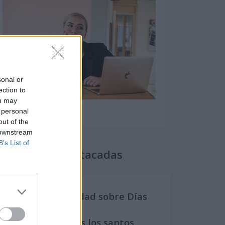
sonal or
ection to
ou may
 personal
out of the
 downstream
B’s List of
Secciones destacadas
Noticias y actualidad sobre Días
Internacionales
Onomástica. Todos los santos