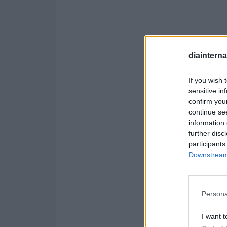
diaintern
If you wish 
sensitive in
confirm you
continue se
information 
further disc
participants
Downstream 
También t
Santos Patr
Persona
Cale
Calcula
I want t