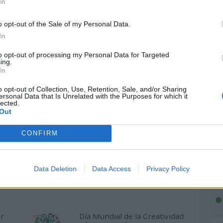
In
s para el evento que quieras
o opt-out of the Sale of my Personal Data.
In
es informarte a través de las redes sociales
to opt-out of processing my Personal Data for Targeted
ing.
In
mplanteCoclear #CochlearImplantDay
o opt-out of Collection, Use, Retention, Sale, and/or Sharing
ersonal Data that Is Unrelated with the Purposes for which it
lected.
Out
ulo y quieres enviarnos más información,
uipo de redacción aquí.
CONFIRM
Data Deletion
Data Access
Privacy Policy
 que podrían interesarte
er
Día Mundial de la Creatividad