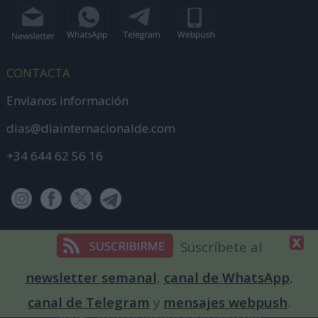
CONTACTA
Envíanos información
dias@diainternacionalde.com
+34 644 62 56 16
Suscríbete al
newsletter semanal
,
canal de WhatsApp
,
canal de Telegram
y
mensajes webpush
.
2009 - 2026 DiaInternacionalde.com