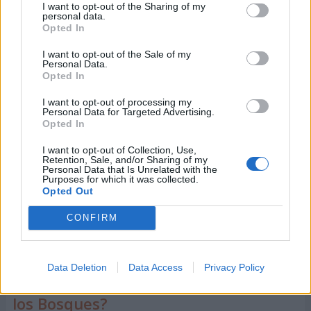
I want to opt-out of the Sharing of my
cartón plástico, aluminio, entre otros.
personal data.
Opted In
Evita el cigarrillo
: Un agente altamente
I want to opt-out of the Sale of my
contaminante para la Tierra, debido a la
Personal Data.
Opted In
cantidad de monóxido de carbono, cianuro y
cianuro que se libera a la atmósfera.
I want to opt-out of processing my
Personal Data for Targeted Advertising.
Evitar encender hogueras y fogatas
: Una
Opted In
práctica habitual entre las personas, pero que
I want to opt-out of Collection, Use,
causa un terrible daño al medio ambiente.
Retention, Sale, and/or Sharing of my
Personal Data that Is Unrelated with the
Purposes for which it was collected.
Siembra plantas o árboles
: Lo puedes hacer en
Opted Out
cualquier espacio de tu hogar o jardín y así
CONFIRM
estarás contribuyendo al equilibrio del
planeta.
Data Deletion
Data Access
Privacy Policy
¿Cómo celebrar el Día Internacional de
los Bosques?