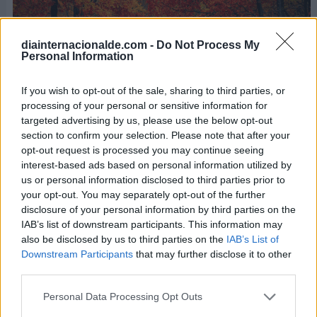
diainternacionalde.com -
Do Not Process My
Personal Information
If you wish to opt-out of the sale, sharing to third parties, or
processing of your personal or sensitive information for
targeted advertising by us, please use the below opt-out
section to confirm your selection. Please note that after your
opt-out request is processed you may continue seeing
interest-based ads based on personal information utilized by
Cualquier persona puede poner su granito de arena
para la conservación de los bosques
us or personal information disclosed to third parties prior to
your opt-out. You may separately opt-out of the further
Sí quieres contribuir a vivir en un planeta más sano
disclosure of your personal information by third parties on the
IAB’s list of downstream participants. This information may
y ecológico, entonces empieza hoy mismo a poner
also be disclosed by us to third parties on the
IAB’s List of
en práctica algunos consejos como los que te
Downstream Participants
that may further disclose it to other
indicamos a continuación:
third parties.
Empieza a reciclar
: Es una manera bastante
Personal Data Processing Opt Outs
ecológica, reutilizando materiales como papel,