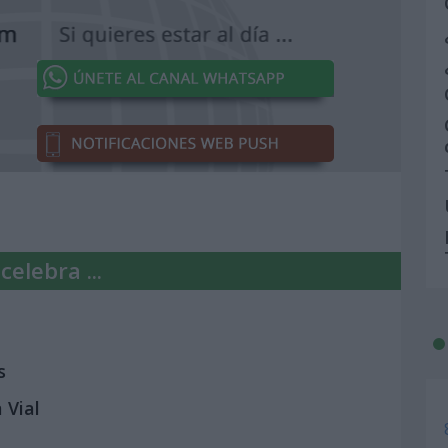
elebra ...
s
 Vial