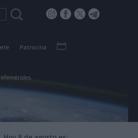
bete
Patrocina
 efemérides.
Hoy 8 de agosto es: