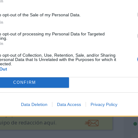
In
días llevo vivido?
ipos de lunas hay?
o opt-out of the Sale of my Personal Data.
In
s, famosas o de famosos
e Lluvias de Estrellas
to opt-out of processing my Personal Data for Targeted
ing.
In
o opt-out of Collection, Use, Retention, Sale, and/or Sharing
ersonal Data that Is Unrelated with the Purposes for which it
lected.
Out
CONFIRM
lcasalengua
patrilopca
Data Deletion
Data Access
Privacy Policy
ulo y quieres enviarnos más información,
uipo de redacción aquí.