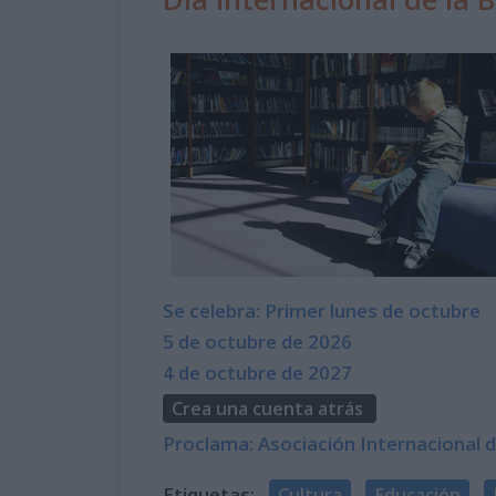
Se celebra: Primer lunes de octubre
5 de octubre de 2026
4 de octubre de 2027
Crea una cuenta atrás
Proclama: Asociación Internacional d
Etiquetas:
Cultura
Educación