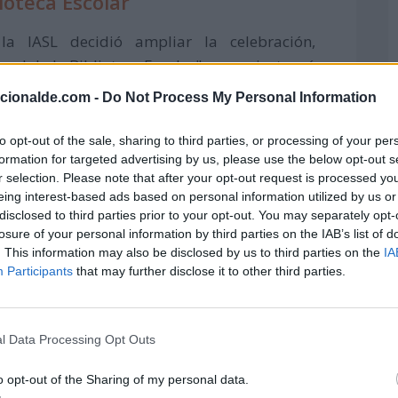
ioteca Escolar
a IASL decidió ampliar la celebración,
nal de la Biblioteca Escolar" que se instauró
sión permitió que cada biblioteca escolar de
acionalde.com -
Do Not Process My Personal Information
fico dentro del mes de octubre para celebrar
onocimiento.
to opt-out of the sale, sharing to third parties, or processing of your per
formation for targeted advertising by us, please use the below opt-out s
públicas también se unen a la festividad,
r selection. Please note that after your opt-out request is processed y
eing interest-based ads based on personal information utilized by us or
des y condiciones a acercarse y disfrutar de
disclosed to third parties prior to your opt-out. You may separately opt-
su situación social, género o religión.
losure of your personal information by third parties on the IAB’s list of
. This information may also be disclosed by us to third parties on the
IA
n como lugares de encuentro y aprendizaje,
Participants
that may further disclose it to other third parties.
 lectura y la curiosidad por aprender de
l Data Processing Opt Outs
o opt-out of the Sharing of my personal data.
e puede interesar: