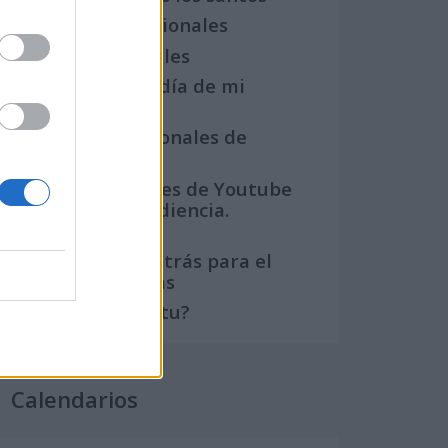
Semanas Internacionales
Años Internacionales
Qué se celebra el día de mi
cumpleaños
Eventos internacionales de
cultura
Los mejores canales de Youtube
según nuestra audiencia.
¡Participa!
Crea una cuenta atrás para el
evento que quieras
¿Qué día crearías tu?
Calendarios