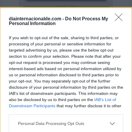
diainternacionalde.com -
Do Not Process My
Personal Information
If you wish to opt-out of the sale, sharing to third parties, or
processing of your personal or sensitive information for
targeted advertising by us, please use the below opt-out
section to confirm your selection. Please note that after your
opt-out request is processed you may continue seeing
interest-based ads based on personal information utilized by
us or personal information disclosed to third parties prior to
El 22 de febrero también se
your opt-out. You may separately opt-out of the further
disclosure of your personal information by third parties on the
celebra ...
IAB’s list of downstream participants. This information may
also be disclosed by us to third parties on the
IAB’s List of
Downstream Participants
that may further disclose it to other
-
Día Europeo de la Igualdad Salarial
third parties.
-
Día Mundial de la Encefalitis
Personal Data Processing Opt Outs