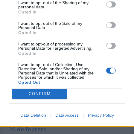
I want to opt-out of the Sharing of my
personal data.
Opted In
Días Internacionales y Mundiales
cercanos
I want to opt-out of the Sale of my
Personal Data.
Opted In
23 de febrero
I want to opt-out of processing my
Personal Data for Targeted Advertising.
Opted In
-
Día del Compromiso Internacional del Control
del Mercurio
I want to opt-out of Collection, Use,
Retention, Sale, and/or Sharing of my
Personal Data that Is Unrelated with the
24 de febrero
Purposes for which it was collected.
Opted Out
-
Día Mundial de la Esterilización Animal
CONFIRM
25 de febrero
Data Deletion
Data Access
Privacy Policy
-
Día Internacional del Implante Coclear
26 de febrero