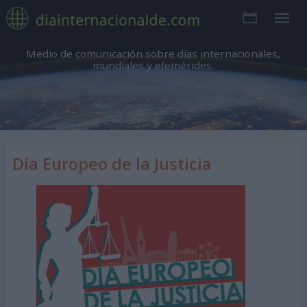
Medio de comunicación sobre días internacionales,
mundiales y efemérides.
Día Europeo de la Justicia