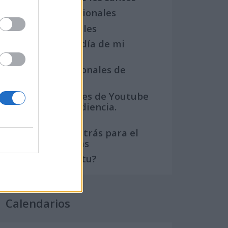
Semanas Internacionales
Años Internacionales
Qué se celebra el día de mi
cumpleaños
Eventos internacionales de
cultura
Los mejores canales de Youtube
según nuestra audiencia.
¡Participa!
Crea una cuenta atrás para el
evento que quieras
¿Qué día crearías tu?
Calendarios