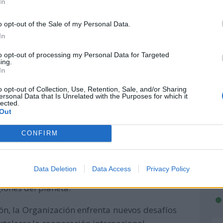
In
o opt-out of the Sale of my Personal Data.
In
to opt-out of processing my Personal Data for Targeted
Unidas
ing.
In
idas: Construyendo juntos
o opt-out of Collection, Use, Retention, Sale, and/or Sharing
ersonal Data that Is Unrelated with the Purposes for which it
lected.
Out
iversario de las Naciones Unidas (ONU), la
CONFIRM
sal y de mayor alcance global.
ribuido a promover la paz, los derechos
Data Deletion
Data Access
Privacy Policy
pulsando avances significativos en salud,
iones del planeta.
n, la Organización enfrenta nuevos desafíos