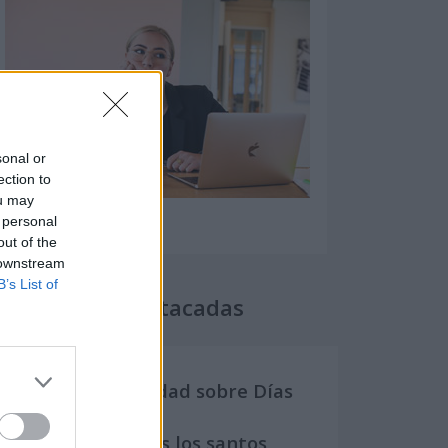
sonal or
ection to
ou may
 personal
out of the
 downstream
B’s List of
Secciones destacadas
Noticias y actualidad sobre Días
Internacionales
Onomástica. Todos los santos