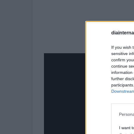
diaintern
If you wish 
sensitive in
confirm you
continue se
information 
further disc
participants
Downstream 
Persona
I want t