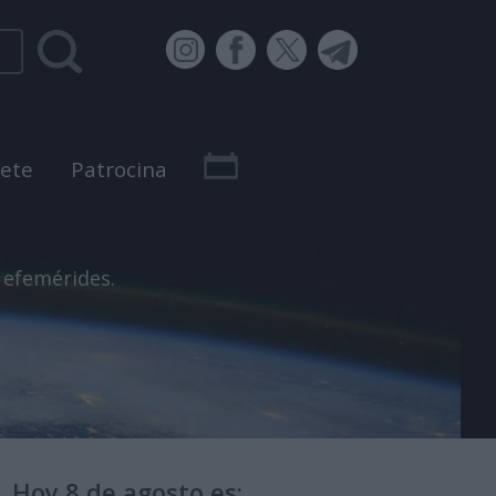
bete
Patrocina
 efemérides.
Hoy 8 de agosto es: