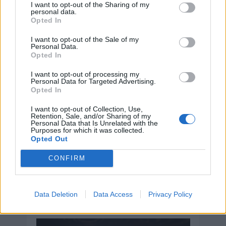
I want to opt-out of the Sharing of my
personal data.
Del 21 al 27 de marzo
Opted In
Semana de solidaridad con los pueblos
I want to opt-out of the Sale of my
que luchan contra el racismo y la
Personal Data.
discriminación racial
Opted In
Del 16 al 22 de marzo
I want to opt-out of processing my
Personal Data for Targeted Advertising.
Semana Internacional de la Enseñanza de
Opted In
la Música
I want to opt-out of Collection, Use,
Retention, Sale, and/or Sharing of my
Personal Data that Is Unrelated with the
Purposes for which it was collected.
Opted Out
Hoy 7 de agosto es:
CONFIRM
Día Internacional de la Cerveza
Data Deletion
Data Access
Privacy Policy
7 de agosto de 2026