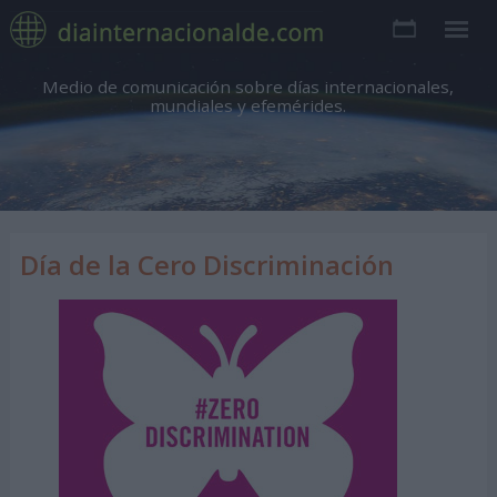
Medio de comunicación sobre días internacionales,
mundiales y efemérides.
Día de la Cero Discriminación