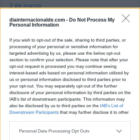
3 de marzo
-
Día Mundial de la Vida Silvestre
diainternacionalde.com -
Do Not Process My
Personal Information
-
Día Mundial de la Audición
If you wish to opt-out of the sale, sharing to third parties, or
-
Día Mundial de los Defectos Congénitos
processing of your personal or sensitive information for
-
Día Internacional de los Escritores
targeted advertising by us, please use the below opt-out
section to confirm your selection. Please note that after your
opt-out request is processed you may continue seeing
interest-based ads based on personal information utilized by
us or personal information disclosed to third parties prior to
Semanas Internacionales cercanas
your opt-out. You may separately opt-out of the further
disclosure of your personal information by third parties on the
IAB’s list of downstream participants. This information may
also be disclosed by us to third parties on the
IAB’s List of
Del 16 al 22 de marzo
Downstream Participants
that may further disclose it to other
Semana Mundial del Cerebro
third parties.
Del 16 al 22 de marzo
Personal Data Processing Opt Outs
Semana Mundial del Dinero