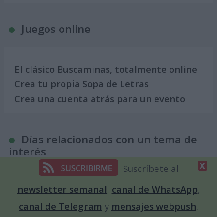
Juegos online
El clásico Buscaminas, totalmente online
Crea tu propia Sopa de Letras
Crea una cuenta atrás para un evento
Días relacionados con un tema de
interés
Suscríbete al
newsletter semanal
,
canal de WhatsApp
,
Calendario para Enamorados. Días
canal de Telegram
y
mensajes webpush
.
internacionales y mundiales del amor