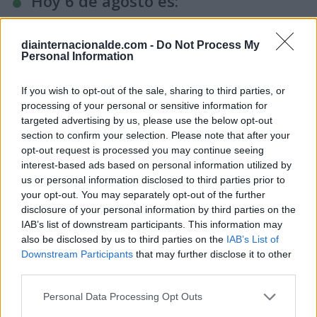
Hoy 6 de agosto es:
diainternacionalde.com -
Do Not Process My
Día Internacional de
Personal Information
Concienciación sobre las
Necesidades Especiales de
If you wish to opt-out of the sale, sharing to third parties, or
Desarrollo y los Desafíos de los
processing of your personal or sensitive information for
Países en Desarrollo sin Litoral
targeted advertising by us, please use the below opt-out
section to confirm your selection. Please note that after your
6 de agosto de 2026
opt-out request is processed you may continue seeing
interest-based ads based on personal information utilized by
us or personal information disclosed to third parties prior to
your opt-out. You may separately opt-out of the further
disclosure of your personal information by third parties on the
IAB’s list of downstream participants. This information may
also be disclosed by us to third parties on the
IAB’s List of
Downstream Participants
that may further disclose it to other
third parties.
Personal Data Processing Opt Outs