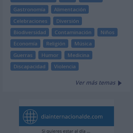
Gastronomía
Alimentación
Celebraciones
Diversión
Biodiversidad
Contaminación
Niños
Economía
Religión
Música
Guerras
Humor
Medicina
Discapacidad
Violencia
Ver más temas