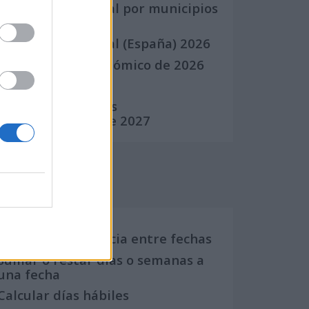
Calendario Laboral por municipios
(España)
Calendario Laboral (España) 2026
Calendario Astronómico de 2026
Calendario Lunar
Calendario de Días
Internacionales de 2027
Calculadoras
Calcula la diferencia entre fechas
Sumar o restar días o semanas a
una fecha
Calcular días hábiles