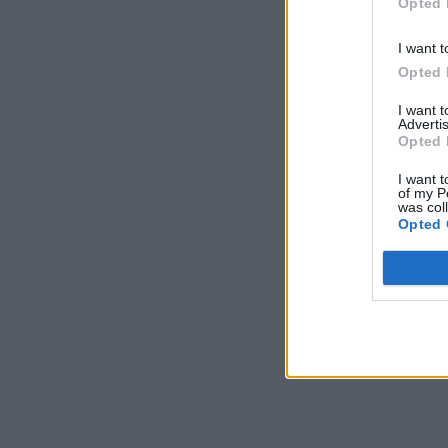
Opted 
I want t
Opted 
I want 
Advertis
Opted 
I want t
of my P
was col
Opted 