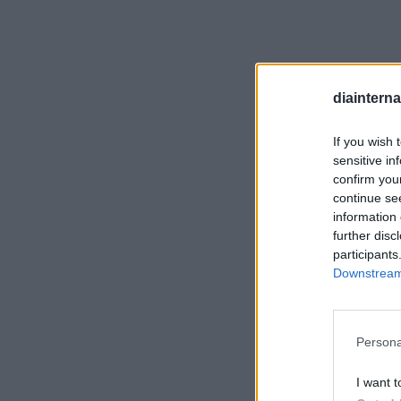
diaintern
If you wish 
sensitive in
confirm you
continue se
information 
further disc
participants
Downstream 
Persona
I want t