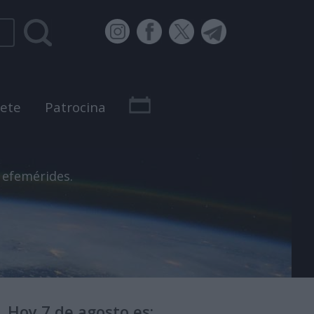
bete
Patrocina
 efemérides.
Hoy 7 de agosto es: