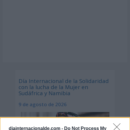
Día Internacional de la Solidaridad
con la lucha de la Mujer en
Sudáfrica y Namibia
9 de agosto de 2026
diainternacionalde.com -
Do Not Process My