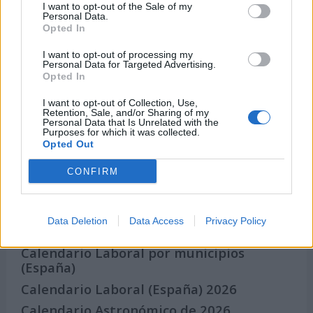
I want to opt-out of the Sale of my
Personal Data.
Qué se celebra el día de mi cumpleaños
Opted In
Eventos internacionales de cultura
I want to opt-out of processing my
Los mejores canales de Youtube según
Personal Data for Targeted Advertising.
nuestra audiencia. ¡Participa!
Opted In
Crea una cuenta atrás para el evento que
I want to opt-out of Collection, Use,
quieras
Retention, Sale, and/or Sharing of my
Personal Data that Is Unrelated with the
¿Qué día crearías tu?
Purposes for which it was collected.
Opted Out
CONFIRM
Calendarios
Data Deletion
Data Access
Privacy Policy
Calendario Laboral por municipios
(España)
Calendario Laboral (España) 2026
Calendario Astronómico de 2026