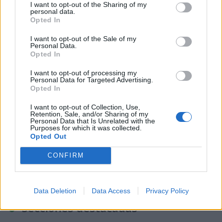
I want to opt-out of the Sharing of my
Severa o Síndrome de Fatiga
personal data.
Crónica
Opted In
8 de agosto de 2026
I want to opt-out of the Sale of my
Personal Data.
Opted In
I want to opt-out of processing my
Personal Data for Targeted Advertising.
Opted In
I want to opt-out of Collection, Use,
Retention, Sale, and/or Sharing of my
Personal Data that Is Unrelated with the
Purposes for which it was collected.
Opted Out
CONFIRM
Data Deletion
Data Access
Privacy Policy
Secciones destacadas