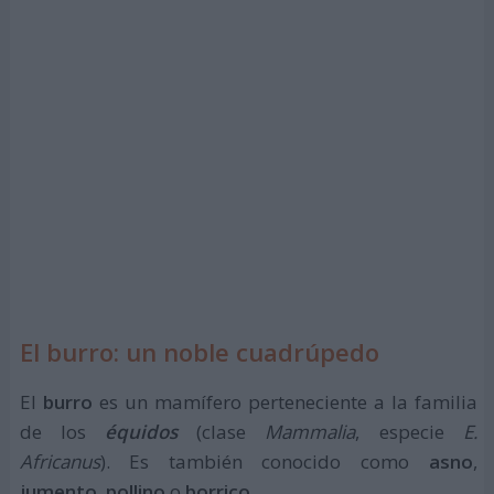
El burro: un noble cuadrúpedo
El
burro
es un mamífero perteneciente a la familia
de los
équidos
(clase
Mammalia
, especie
E.
Africanus
). Es también conocido como
asno
,
jumento
,
pollino
o
borrico
.