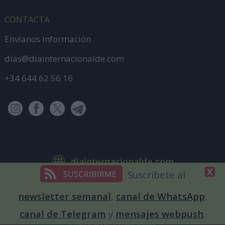
CONTACTA
Envíanos información
dias@diainternacionalde.com
+34 644 62 56 16
Suscríbete al
2009 - 2026 DiaInternacionalde.com
newsletter semanal
,
canal de WhatsApp
,
Aviso Legal
canal de Telegram
y
mensajes webpush
.
Política de Privacidad