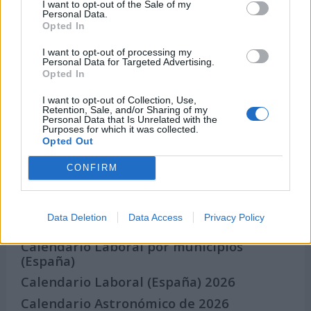
I want to opt-out of the Sale of my
Qué se celebra el día de mi cumpleaños
Personal Data.
Opted In
Eventos internacionales de cultura
I want to opt-out of processing my
Los mejores canales de Youtube según
Personal Data for Targeted Advertising.
nuestra audiencia. ¡Participa!
Opted In
Crea una cuenta atrás para el evento que
I want to opt-out of Collection, Use,
quieras
Retention, Sale, and/or Sharing of my
Personal Data that Is Unrelated with the
¿Qué día crearías tu?
Purposes for which it was collected.
Opted Out
CONFIRM
Calendarios
Data Deletion
Data Access
Privacy Policy
Calendario Laboral por municipios
(España)
Calendario Laboral (España) 2026
Calendario Astronómico de 2026