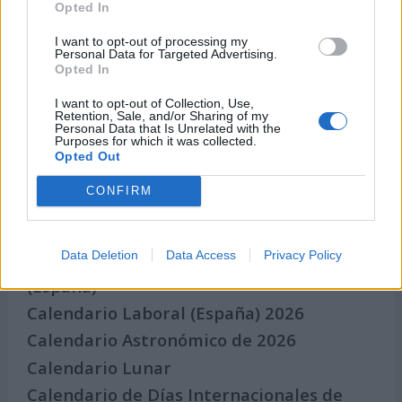
Opted In
Los mejores canales de Youtube según
nuestra audiencia. ¡Participa!
I want to opt-out of processing my
Personal Data for Targeted Advertising.
Crea una cuenta atrás para el evento que
Opted In
quieras
I want to opt-out of Collection, Use,
¿Qué día crearías tu?
Retention, Sale, and/or Sharing of my
Personal Data that Is Unrelated with the
Purposes for which it was collected.
Opted Out
Calendarios
CONFIRM
Data Deletion
Data Access
Privacy Policy
Calendario Laboral por municipios
(España)
Calendario Laboral (España) 2026
Calendario Astronómico de 2026
Calendario Lunar
Calendario de Días Internacionales de