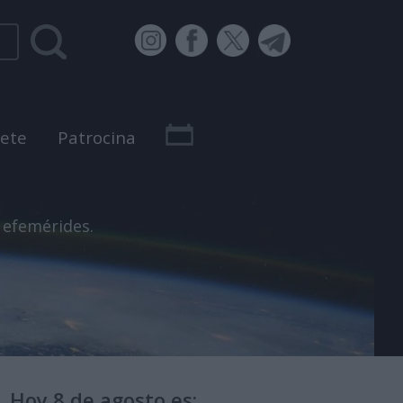
bete
Patrocina
 efemérides.
Hoy 8 de agosto es: