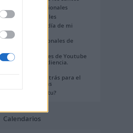
Semanas Internacionales
Años Internacionales
Qué se celebra el día de mi
cumpleaños
Eventos internacionales de
cultura
Los mejores canales de Youtube
según nuestra audiencia.
¡Participa!
Crea una cuenta atrás para el
evento que quieras
¿Qué día crearías tu?
Calendarios