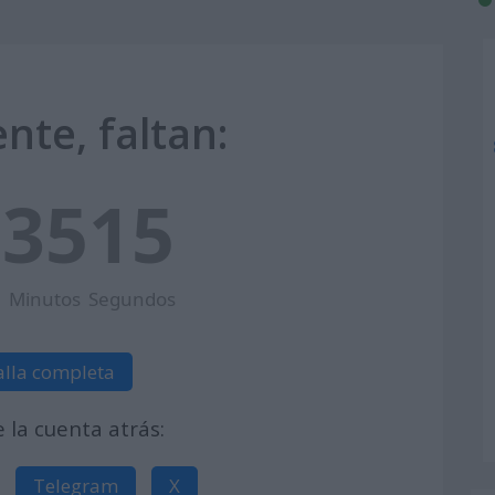
nte, faltan:
7
35
14
Minutos
Segundos
alla completa
la cuenta atrás:
Telegram
X