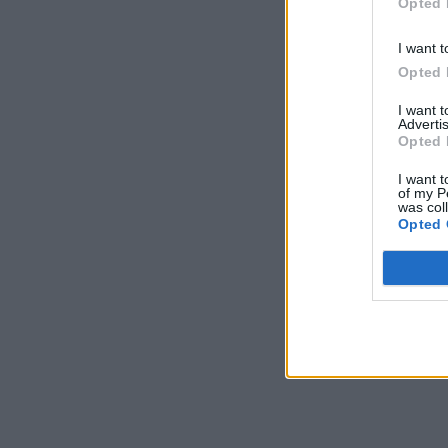
Opted 
I want t
Opted 
I want 
Advertis
Opted 
I want t
of my P
was col
Opted 