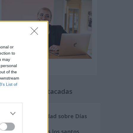
sonal or
ection to
ou may
 personal
out of the
 downstream
B’s List of
Secciones destacadas
Noticias y actualidad sobre Días
Internacionales
Onomástica. Todos los santos