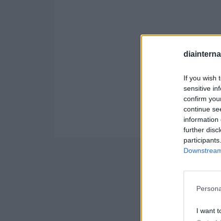
diaintern
If you wish 
sensitive in
confirm you
continue se
information 
further disc
participants
Downstream 
Persona
I want t