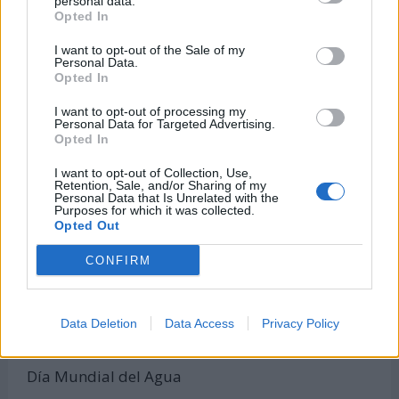
personal data.
Opted In
Calculadora de Calorías
Calculadora de índice de masa corporal
I want to opt-out of the Sale of my
Personal Data.
Todas las calculadoras
Opted In
Únete al canal de WhatsApp
I want to opt-out of processing my
Personal Data for Targeted Advertising.
Entra en nuestro canal de Telegram
Opted In
I want to opt-out of Collection, Use,
Retention, Sale, and/or Sharing of my
Personal Data that Is Unrelated with the
Días Más Buscados
Purposes for which it was collected.
Opted Out
CONFIRM
8 de marzo -
Día Internacional de la Mujer
Data Deletion
Data Access
Privacy Policy
22 de marzo -
Día Mundial del Agua