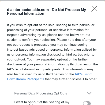
Calendario Laboral (España) 2026
diainternacionalde.com -
Do Not Process My
Calendario Astronómico de 2026
Personal Information
Calendario Lunar
If you wish to opt-out of the sale, sharing to third parties, or
Calendario de Días Internacionales de
processing of your personal or sensitive information for
2027
targeted advertising by us, please use the below opt-out
section to confirm your selection. Please note that after your
opt-out request is processed you may continue seeing
interest-based ads based on personal information utilized by
Calculadoras
us or personal information disclosed to third parties prior to
your opt-out. You may separately opt-out of the further
disclosure of your personal information by third parties on the
IAB’s list of downstream participants. This information may
Calcula la diferencia entre fechas
also be disclosed by us to third parties on the
IAB’s List of
Sumar o restar días o semanas a una
Downstream Participants
that may further disclose it to other
fecha
third parties.
Calcular días hábiles
Personal Data Processing Opt Outs
¿Cuántos días he vivido?
I want to opt-out of the Sharing of my
¿Quién cumple años hoy?