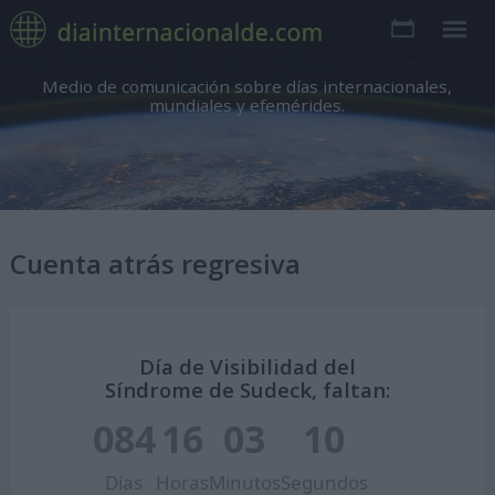
Medio de comunicación sobre días internacionales,
mundiales y efemérides.
Cuenta atrás regresiva
Día de Visibilidad del
Síndrome de Sudeck, faltan:
084
16
03
09
Días
Horas
Minutos
Segundos