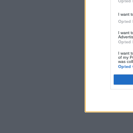
Opted 
I want t
Opted 
I want 
Advertis
Opted 
I want t
of my P
was col
Opted 