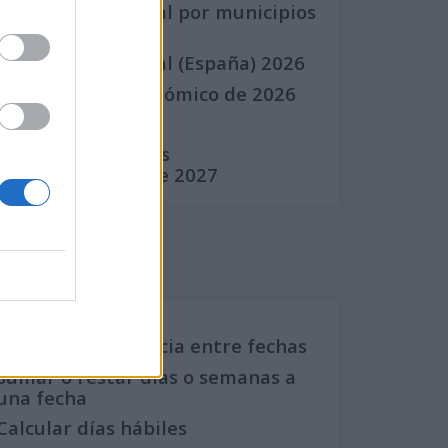
Calendario Laboral por municipios
(España)
Calendario Laboral (España) 2026
Calendario Astronómico de 2026
Calendario Lunar
Calendario de Días
Internacionales de 2027
Calculadoras
Calcula la diferencia entre fechas
Sumar o restar días o semanas a
una fecha
Calcular días hábiles