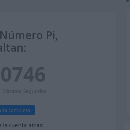
 Número Pi,
altan:
4
07
45
Minutos
Segundos
alla completa
la cuenta atrás: