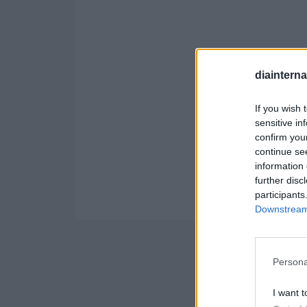
diaintern
If you wish 
sensitive in
confirm you
continue se
information 
further disc
participants
Downstream 
Persona
I want t