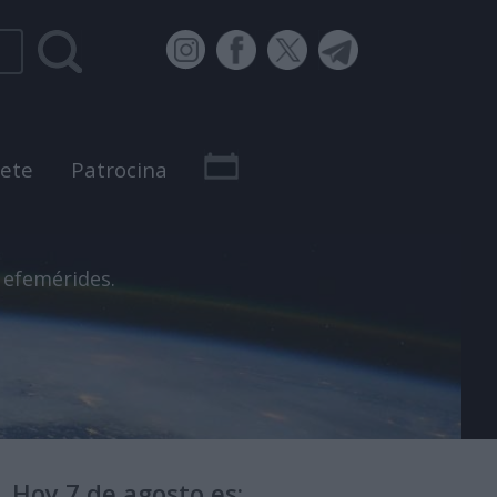
bete
Patrocina
 efemérides.
Hoy 7 de agosto es: