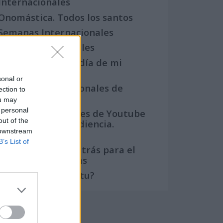
Internacionales
Onomástica. Todos los santos
Semanas Internacionales
Años Internacionales
Qué se celebra el día de mi
cumpleaños
sonal or
Eventos internacionales de
ection to
cultura
ou may
 personal
Los mejores canales de Youtube
out of the
según nuestra audiencia.
 downstream
¡Participa!
B’s List of
Crea una cuenta atrás para el
evento que quieras
¿Qué día crearías tu?
Calendarios