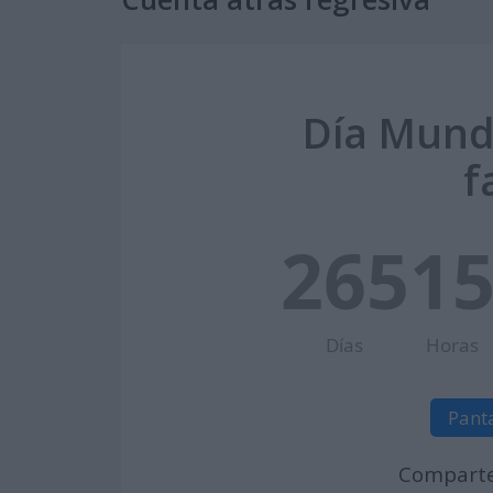
Día Mundi
f
265
1
Días
Horas
Pant
Comparte 