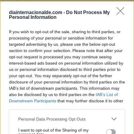
Calendario Laboral (España) 2026
diainternacionalde.com -
Do Not Process My
Calendario Astronómico de 2026
Personal Information
Calendario Lunar
If you wish to opt-out of the sale, sharing to third parties, or
Calendario de Días Internacionales de
processing of your personal or sensitive information for
2027
targeted advertising by us, please use the below opt-out
section to confirm your selection. Please note that after your
opt-out request is processed you may continue seeing
interest-based ads based on personal information utilized by
Calculadoras
us or personal information disclosed to third parties prior to
your opt-out. You may separately opt-out of the further
disclosure of your personal information by third parties on the
IAB’s list of downstream participants. This information may
Calcula la diferencia entre fechas
also be disclosed by us to third parties on the
IAB’s List of
Sumar o restar días o semanas a una
Downstream Participants
that may further disclose it to other
fecha
third parties.
Calcular días hábiles
Personal Data Processing Opt Outs
¿Cuántos días he vivido?
I want to opt-out of the Sharing of my
¿Quién cumple años hoy?