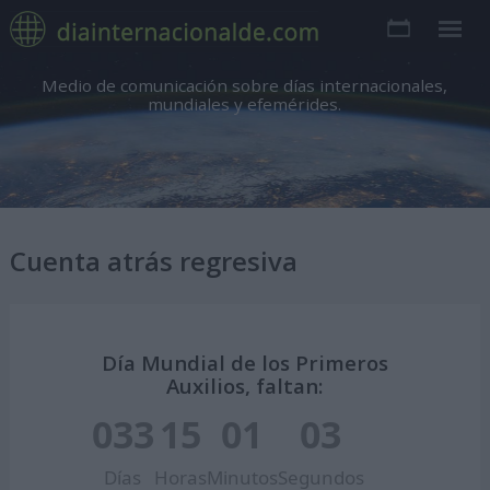
Medio de comunicación sobre días internacionales,
mundiales y efemérides.
Cuenta atrás regresiva
Día Mundial de los Primeros
Auxilios, faltan:
033
15
01
02
Días
Horas
Minutos
Segundos