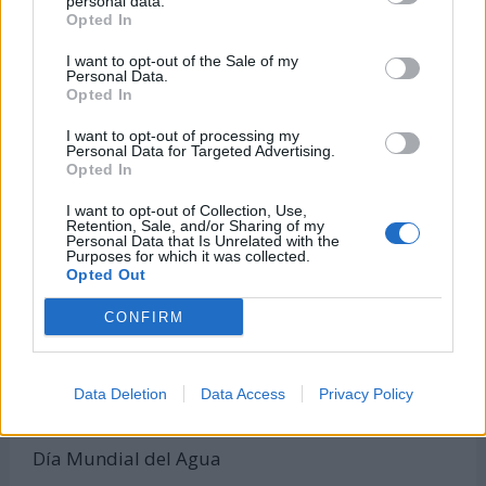
personal data.
Opted In
Calculadora de Calorías
Calculadora de índice de masa corporal
I want to opt-out of the Sale of my
Personal Data.
Todas las calculadoras
Opted In
Únete al canal de WhatsApp
I want to opt-out of processing my
Personal Data for Targeted Advertising.
Entra en nuestro canal de Telegram
Opted In
I want to opt-out of Collection, Use,
Retention, Sale, and/or Sharing of my
Personal Data that Is Unrelated with the
Días Más Buscados
Purposes for which it was collected.
Opted Out
CONFIRM
8 de marzo -
Día Internacional de la Mujer
Data Deletion
Data Access
Privacy Policy
22 de marzo -
Día Mundial del Agua