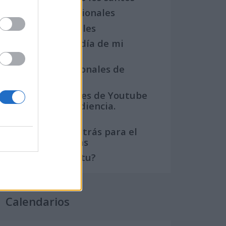
Semanas Internacionales
Años Internacionales
Qué se celebra el día de mi
cumpleaños
Eventos internacionales de
cultura
Los mejores canales de Youtube
según nuestra audiencia.
¡Participa!
Crea una cuenta atrás para el
evento que quieras
¿Qué día crearías tu?
Calendarios