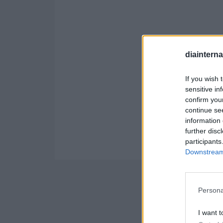
diaintern
If you wish 
sensitive in
confirm you
continue se
information 
further disc
participants
Downstream 
Persona
I want t