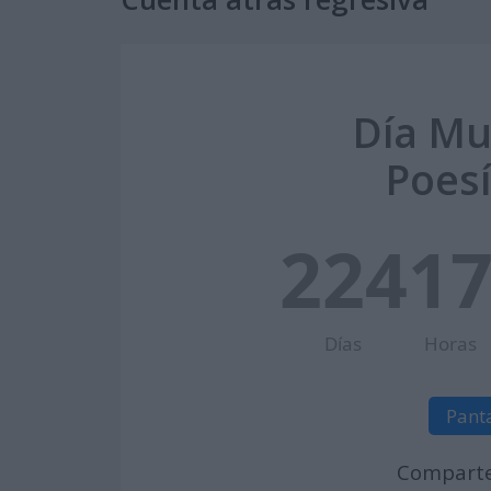
Día Mu
Poesí
224
1
Días
Horas
Pant
Comparte 