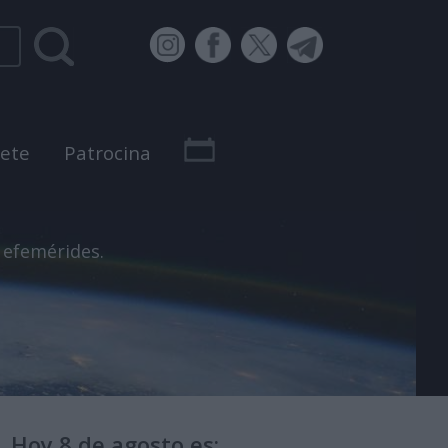
bete
Patrocina
 efemérides.
Hoy 8 de agosto es: