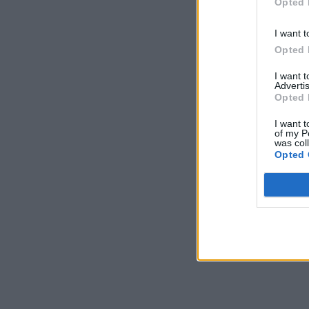
Opted 
I want t
Opted 
I want 
Advertis
Opted 
I want t
of my P
was col
Opted 