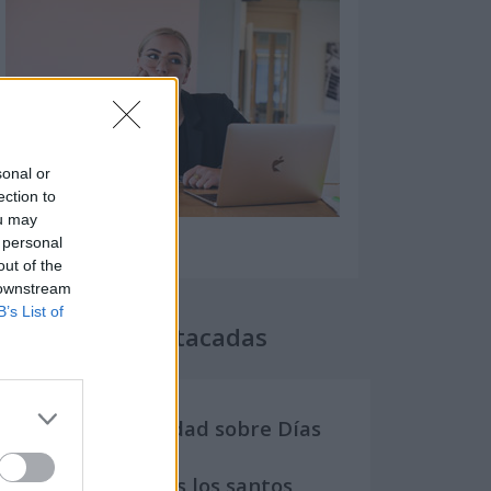
sonal or
ection to
ou may
 personal
out of the
 downstream
B’s List of
Secciones destacadas
Noticias y actualidad sobre Días
Internacionales
Onomástica. Todos los santos