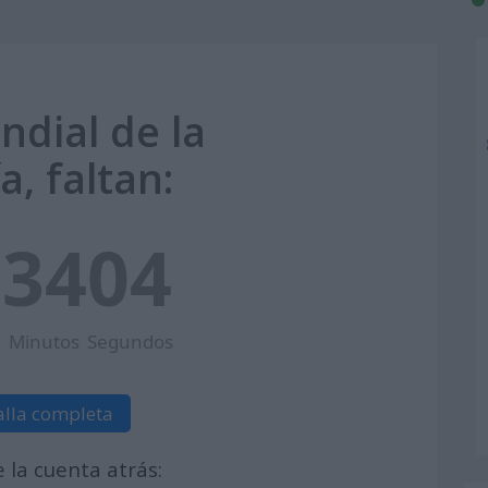
ndial de la
a, faltan:
7
34
03
Minutos
Segundos
alla completa
la cuenta atrás: