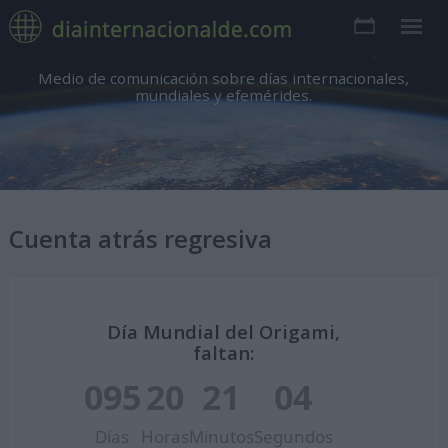
Medio de comunicación sobre días internacionales,
mundiales y efemérides.
Cuenta atrás regresiva
Día Mundial del Origami,
faltan:
095
20
21
03
Días
Horas
Minutos
Segundos