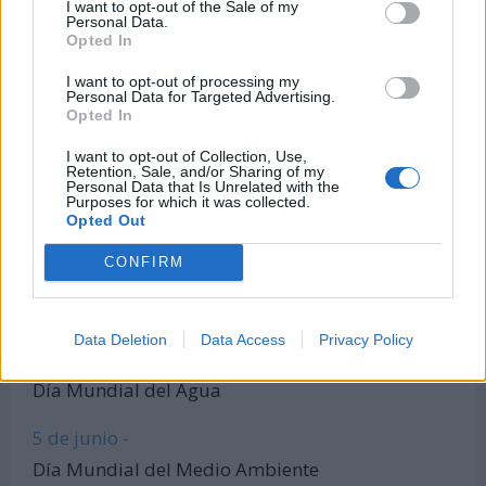
I want to opt-out of the Sale of my
Personal Data.
Todas las calculadoras
Opted In
Únete al canal de WhatsApp
I want to opt-out of processing my
Entra en nuestro canal de Telegram
Personal Data for Targeted Advertising.
Opted In
I want to opt-out of Collection, Use,
Retention, Sale, and/or Sharing of my
Días Más Buscados
Personal Data that Is Unrelated with the
Purposes for which it was collected.
Opted Out
CONFIRM
8 de marzo -
Día Internacional de la Mujer
Data Deletion
Data Access
Privacy Policy
22 de marzo -
Día Mundial del Agua
5 de junio -
Día Mundial del Medio Ambiente