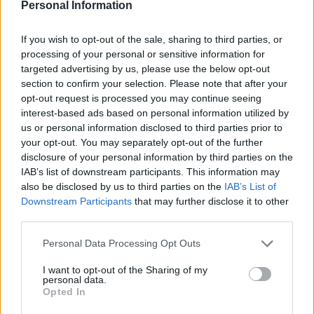
Personal Information
Calendario Lunar
Calendario de Días Internacionales de
If you wish to opt-out of the sale, sharing to third parties, or
2027
processing of your personal or sensitive information for
targeted advertising by us, please use the below opt-out
section to confirm your selection. Please note that after your
opt-out request is processed you may continue seeing
Calculadoras
interest-based ads based on personal information utilized by
us or personal information disclosed to third parties prior to
your opt-out. You may separately opt-out of the further
disclosure of your personal information by third parties on the
Calcula la diferencia entre fechas
IAB’s list of downstream participants. This information may
also be disclosed by us to third parties on the
IAB’s List of
Sumar o restar días o semanas a una
Downstream Participants
that may further disclose it to other
fecha
third parties.
Calcular días hábiles
Personal Data Processing Opt Outs
¿Cuántos días he vivido?
¿Quién cumple años hoy?
I want to opt-out of the Sharing of my
personal data.
Calculadora de Calorías
Opted In
Calculadora de índice de masa corporal