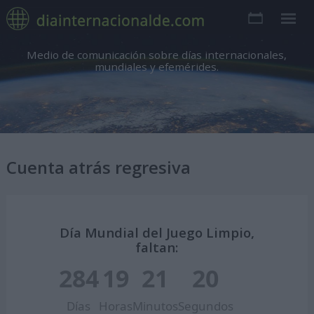
Medio de comunicación sobre días internacionales,
mundiales y efemérides.
Cuenta atrás regresiva
Día Mundial del Juego Limpio,
faltan:
284
19
21
19
Días
Horas
Minutos
Segundos