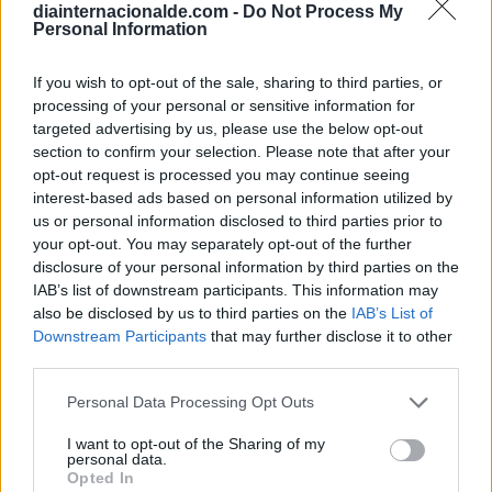
diainternacionalde.com -
Do Not Process My
Calendario Lunar
Personal Information
Calendario de Días Internacionales de
2027
If you wish to opt-out of the sale, sharing to third parties, or
processing of your personal or sensitive information for
targeted advertising by us, please use the below opt-out
section to confirm your selection. Please note that after your
Calculadoras
opt-out request is processed you may continue seeing
interest-based ads based on personal information utilized by
us or personal information disclosed to third parties prior to
your opt-out. You may separately opt-out of the further
Calcula la diferencia entre fechas
disclosure of your personal information by third parties on the
IAB’s list of downstream participants. This information may
Sumar o restar días o semanas a una
also be disclosed by us to third parties on the
IAB’s List of
fecha
Downstream Participants
that may further disclose it to other
Calcular días hábiles
third parties.
¿Cuántos días he vivido?
Personal Data Processing Opt Outs
¿Quién cumple años hoy?
I want to opt-out of the Sharing of my
Calculadora de Calorías
personal data.
Opted In
Calculadora de índice de masa corporal