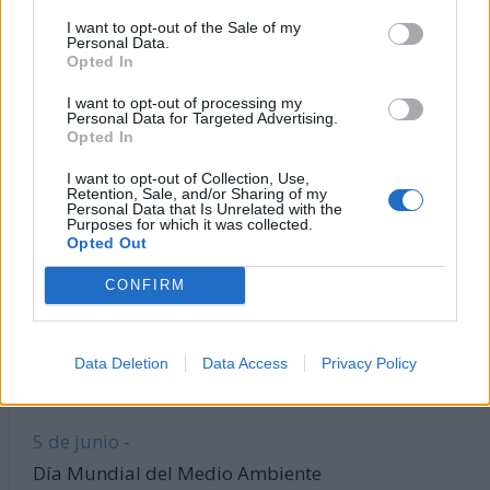
Todas las calculadoras
I want to opt-out of the Sale of my
Personal Data.
Únete al canal de WhatsApp
Opted In
Entra en nuestro canal de Telegram
I want to opt-out of processing my
Personal Data for Targeted Advertising.
Opted In
I want to opt-out of Collection, Use,
Días Más Buscados
Retention, Sale, and/or Sharing of my
Personal Data that Is Unrelated with the
Purposes for which it was collected.
Opted Out
8 de marzo -
CONFIRM
Día Internacional de la Mujer
22 de marzo -
Data Deletion
Data Access
Privacy Policy
Día Mundial del Agua
5 de junio -
Día Mundial del Medio Ambiente