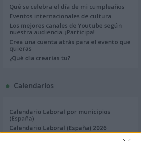
Qué se celebra el día de mi cumpleaños
Eventos internacionales de cultura
Los mejores canales de Youtube según
nuestra audiencia. ¡Participa!
Crea una cuenta atrás para el evento que
quieras
¿Qué día crearías tu?
Calendarios
Calendario Laboral por municipios
(España)
Calendario Laboral (España) 2026
Calendario Astronómico de 2026