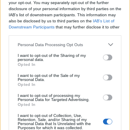
Calendario Astronómico de 2026
your opt-out. You may separately opt-out of the further
disclosure of your personal information by third parties on the
Calendario Lunar
IAB’s list of downstream participants. This information may
Calendario de Días Internacionales de
also be disclosed by us to third parties on the
IAB’s List of
2027
Downstream Participants
that may further disclose it to other
third parties.
Personal Data Processing Opt Outs
Calculadoras
I want to opt-out of the Sharing of my
personal data.
Opted In
Calcula la diferencia entre fechas
I want to opt-out of the Sale of my
Personal Data.
Sumar o restar días o semanas a una
Opted In
fecha
I want to opt-out of processing my
Calcular días hábiles
Personal Data for Targeted Advertising.
Opted In
¿Cuántos días he vivido?
I want to opt-out of Collection, Use,
¿Quién cumple años hoy?
Retention, Sale, and/or Sharing of my
Personal Data that Is Unrelated with the
Calculadora de Calorías
Purposes for which it was collected.