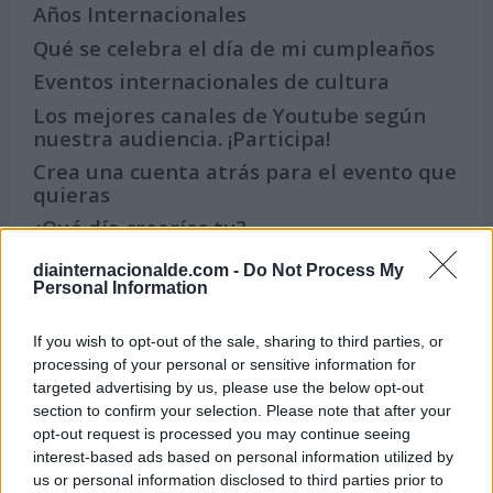
Años Internacionales
Qué se celebra el día de mi cumpleaños
Eventos internacionales de cultura
Los mejores canales de Youtube según
nuestra audiencia. ¡Participa!
Crea una cuenta atrás para el evento que
quieras
¿Qué día crearías tu?
diainternacionalde.com -
Do Not Process My
Personal Information
Calendarios
If you wish to opt-out of the sale, sharing to third parties, or
processing of your personal or sensitive information for
targeted advertising by us, please use the below opt-out
section to confirm your selection. Please note that after your
Calendario Laboral por municipios
opt-out request is processed you may continue seeing
(España)
interest-based ads based on personal information utilized by
Calendario Laboral (España) 2026
us or personal information disclosed to third parties prior to