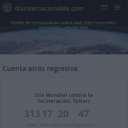
Medio de comunicación sobre días internacionales,
mundiales y efemérides.
Cuenta atrás regresiva
Día Mundial contra la
Incineración, faltan:
313
17
20
46
Días
Horas
Minutos
Segundos