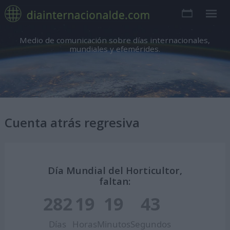
Medio de comunicación sobre días internacionales,
mundiales y efemérides.
Cuenta atrás regresiva
Día Mundial del Horticultor,
faltan:
282
19
19
42
Días
Horas
Minutos
Segundos