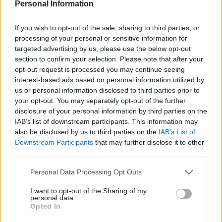
Personal Information
Calendario Lunar
Calendario de Días Internacionales de
If you wish to opt-out of the sale, sharing to third parties, or
2027
processing of your personal or sensitive information for
targeted advertising by us, please use the below opt-out
section to confirm your selection. Please note that after your
opt-out request is processed you may continue seeing
Calculadoras
interest-based ads based on personal information utilized by
us or personal information disclosed to third parties prior to
your opt-out. You may separately opt-out of the further
disclosure of your personal information by third parties on the
Calcula la diferencia entre fechas
IAB’s list of downstream participants. This information may
also be disclosed by us to third parties on the
IAB’s List of
Sumar o restar días o semanas a una
Downstream Participants
that may further disclose it to other
fecha
third parties.
Calcular días hábiles
Personal Data Processing Opt Outs
¿Cuántos días he vivido?
¿Quién cumple años hoy?
I want to opt-out of the Sharing of my
personal data.
Calculadora de Calorías
Opted In
Calculadora de índice de masa corporal