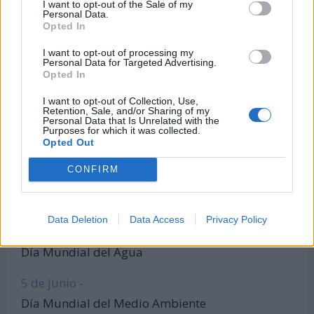
I want to opt-out of the Sale of my
Personal Data.
Todas las calculadoras
Opted In
Únete al canal de WhatsApp
I want to opt-out of processing my
Entra en nuestro canal de Telegram
Personal Data for Targeted Advertising.
Opted In
I want to opt-out of Collection, Use,
Retention, Sale, and/or Sharing of my
Días Más Buscados
Personal Data that Is Unrelated with the
Purposes for which it was collected.
Opted Out
CONFIRM
8 de marzo -
Día Internacional de la Mujer
Data Deletion
Data Access
Privacy Policy
22 de marzo -
Día Mundial del Agua
5 de junio -
Día Mundial del Medio Ambiente