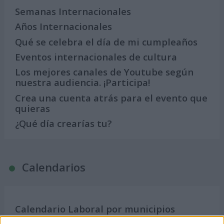
Semanas Internacionales
Años Internacionales
Qué se celebra el día de mi cumpleaños
Eventos internacionales de cultura
Los mejores canales de Youtube según
nuestra audiencia. ¡Participa!
Crea una cuenta atrás para el evento que
quieras
¿Qué día crearías tu?
Calendarios
Calendario Laboral por municipios
(España)