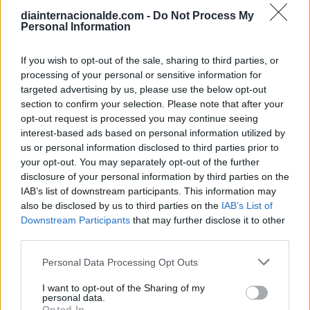
Calendario Laboral (España) 2026
diainternacionalde.com -
Do Not Process My
Personal Information
Calendario Astronómico de 2026
Calendario Lunar
If you wish to opt-out of the sale, sharing to third parties, or
Calendario de Días Internacionales de
processing of your personal or sensitive information for
2027
targeted advertising by us, please use the below opt-out
section to confirm your selection. Please note that after your
opt-out request is processed you may continue seeing
interest-based ads based on personal information utilized by
us or personal information disclosed to third parties prior to
Calculadoras
your opt-out. You may separately opt-out of the further
disclosure of your personal information by third parties on the
IAB’s list of downstream participants. This information may
also be disclosed by us to third parties on the
IAB’s List of
Calcula la diferencia entre fechas
Downstream Participants
that may further disclose it to other
Sumar o restar días o semanas a una
third parties.
fecha
Personal Data Processing Opt Outs
Calcular días hábiles
¿Cuántos días he vivido?
I want to opt-out of the Sharing of my
personal data.
¿Quién cumple años hoy?
Opted In