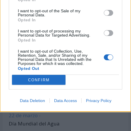
Calculadora de Calorías
I want to opt-out of the Sale of my
Personal Data.
Calculadora de índice de masa corporal
Opted In
Todas las calculadoras
I want to opt-out of processing my
Únete al canal de WhatsApp
Personal Data for Targeted Advertising.
Opted In
Entra en nuestro canal de Telegram
I want to opt-out of Collection, Use,
Retention, Sale, and/or Sharing of my
Personal Data that Is Unrelated with the
Purposes for which it was collected.
Días Más Buscados
Opted Out
CONFIRM
8 de marzo -
Data Deletion
Data Access
Privacy Policy
Día Internacional de la Mujer
22 de marzo -
Día Mundial del Agua