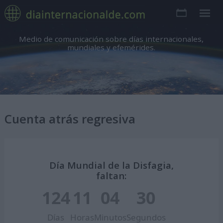
Medio de comunicación sobre días internacionales,
mundiales y efemérides.
Cuenta atrás regresiva
Día Mundial de la Disfagia,
faltan:
124
11
04
29
Días
Horas
Minutos
Segundos