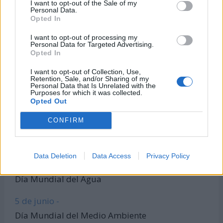
I want to opt-out of the Sale of my
Personal Data.
Todas las calculadoras
Opted In
Únete al canal de WhatsApp
I want to opt-out of processing my
Entra en nuestro canal de Telegram
Personal Data for Targeted Advertising.
Opted In
I want to opt-out of Collection, Use,
Retention, Sale, and/or Sharing of my
Días Más Buscados
Personal Data that Is Unrelated with the
Purposes for which it was collected.
Opted Out
CONFIRM
8 de marzo -
Día Internacional de la Mujer
Data Deletion
Data Access
Privacy Policy
22 de marzo -
Día Mundial del Agua
5 de junio -
Día Mundial del Medio Ambiente