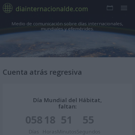
Medio de comunicación sobre días internacionales,
mundiales y efemérides.
Cuenta atrás regresiva
Día Mundial del Hábitat,
faltan:
058
18
51
54
Días
Horas
Minutos
Segundos