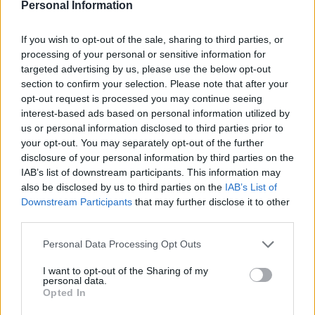
Personal Information
Calendario Lunar
Calendario de Días Internacionales de
If you wish to opt-out of the sale, sharing to third parties, or
2027
processing of your personal or sensitive information for
targeted advertising by us, please use the below opt-out
section to confirm your selection. Please note that after your
opt-out request is processed you may continue seeing
Calculadoras
interest-based ads based on personal information utilized by
us or personal information disclosed to third parties prior to
your opt-out. You may separately opt-out of the further
disclosure of your personal information by third parties on the
Calcula la diferencia entre fechas
IAB’s list of downstream participants. This information may
also be disclosed by us to third parties on the
IAB’s List of
Sumar o restar días o semanas a una
Downstream Participants
that may further disclose it to other
fecha
third parties.
Calcular días hábiles
Personal Data Processing Opt Outs
¿Cuántos días he vivido?
¿Quién cumple años hoy?
I want to opt-out of the Sharing of my
personal data.
Calculadora de Calorías
Opted In
Calculadora de índice de masa corporal