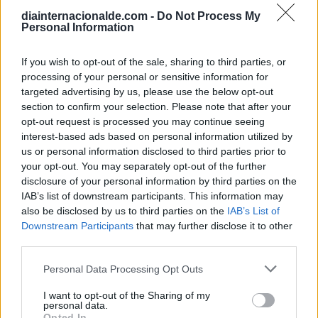
Calendario Laboral (España) 2026
diainternacionalde.com -
Do Not Process My
Personal Information
Calendario Astronómico de 2026
Calendario Lunar
If you wish to opt-out of the sale, sharing to third parties, or
Calendario de Días Internacionales de
processing of your personal or sensitive information for
2027
targeted advertising by us, please use the below opt-out
section to confirm your selection. Please note that after your
opt-out request is processed you may continue seeing
interest-based ads based on personal information utilized by
us or personal information disclosed to third parties prior to
Calculadoras
your opt-out. You may separately opt-out of the further
disclosure of your personal information by third parties on the
IAB’s list of downstream participants. This information may
also be disclosed by us to third parties on the
IAB’s List of
Calcula la diferencia entre fechas
Downstream Participants
that may further disclose it to other
Sumar o restar días o semanas a una
third parties.
fecha
Personal Data Processing Opt Outs
Calcular días hábiles
¿Cuántos días he vivido?
I want to opt-out of the Sharing of my
personal data.
¿Quién cumple años hoy?
Opted In