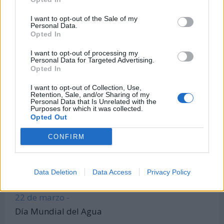
Calculadora de Calorías
I want to opt-out of the Sale of my
Personal Data.
Calculadora de índice de masa corporal
Opted In
Todas las calculadoras
I want to opt-out of processing my
Únete al canal de WhatsApp
Personal Data for Targeted Advertising.
Opted In
Entra en nuestro canal de Telegram
I want to opt-out of Collection, Use,
Retention, Sale, and/or Sharing of my
Personal Data that Is Unrelated with the
Purposes for which it was collected.
Días Más Buscados
Opted Out
CONFIRM
8 de marzo -
Data Deletion
Data Access
Privacy Policy
Día Internacional de la Mujer
22 de marzo -
Día Mundial del Agua