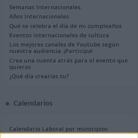
Semanas Internacionales
Años Internacionales
Qué se celebra el día de mi cumpleaños
Eventos internacionales de cultura
Los mejores canales de Youtube según
nuestra audiencia. ¡Participa!
Crea una cuenta atrás para el evento que
quieras
¿Qué día crearías tu?
Calendarios
Calendario Laboral por municipios
(España)