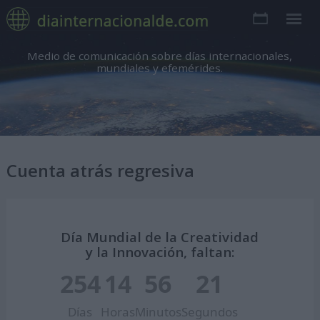
Medio de comunicación sobre días internacionales,
mundiales y efemérides.
Cuenta atrás regresiva
Día Mundial de la Creatividad
y la Innovación, faltan:
254
14
56
20
Días
Horas
Minutos
Segundos