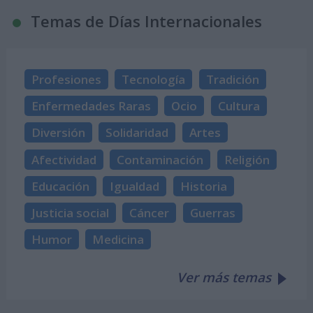
Temas de Días Internacionales
Profesiones
Tecnología
Tradición
Enfermedades Raras
Ocio
Cultura
Diversión
Solidaridad
Artes
Afectividad
Contaminación
Religión
Educación
Igualdad
Historia
Justicia social
Cáncer
Guerras
Humor
Medicina
Ver más temas