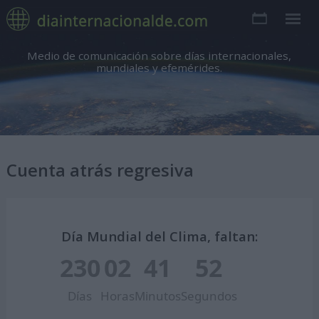
Medio de comunicación sobre días internacionales,
mundiales y efemérides.
Cuenta atrás regresiva
Día Mundial del Clima, faltan:
230
02
41
51
Días
Horas
Minutos
Segundos