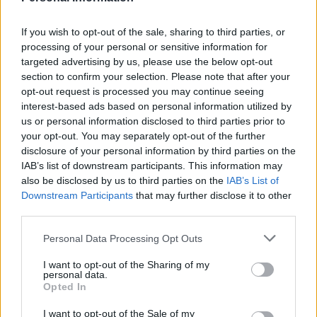
Calendario de Días Internacionales de
2027
If you wish to opt-out of the sale, sharing to third parties, or
processing of your personal or sensitive information for
targeted advertising by us, please use the below opt-out
section to confirm your selection. Please note that after your
opt-out request is processed you may continue seeing
Calculadoras
interest-based ads based on personal information utilized by
us or personal information disclosed to third parties prior to
your opt-out. You may separately opt-out of the further
disclosure of your personal information by third parties on the
Calcula la diferencia entre fechas
IAB’s list of downstream participants. This information may
Sumar o restar días o semanas a una
also be disclosed by us to third parties on the
IAB’s List of
fecha
Downstream Participants
that may further disclose it to other
third parties.
Calcular días hábiles
¿Cuántos días he vivido?
Personal Data Processing Opt Outs
¿Quién cumple años hoy?
I want to opt-out of the Sharing of my
personal data.
Calculadora de Calorías
Opted In
Calculadora de índice de masa corporal
I want to opt-out of the Sale of my