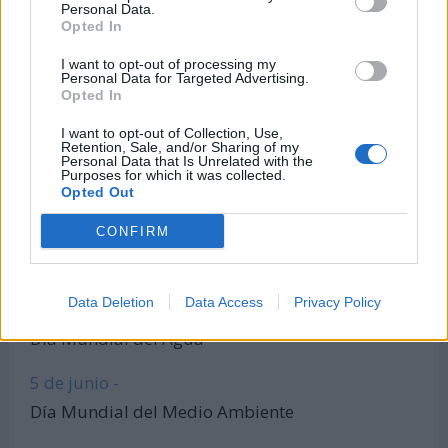
Todas las calculadoras
Personal Data.
Opted In
Únete al canal de WhatsApp
Entra en nuestro canal de Telegram
I want to opt-out of processing my
Personal Data for Targeted Advertising.
Opted In
I want to opt-out of Collection, Use,
Días Más Buscados
Retention, Sale, and/or Sharing of my
Personal Data that Is Unrelated with the
Purposes for which it was collected.
Opted Out
CONFIRM
8 de marzo -
Día Internacional de la Mujer
Data Deletion
Data Access
Privacy Policy
22 de marzo -
Día Mundial del Agua
5 de junio -
Día Mundial del Medio Ambiente