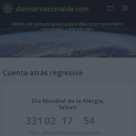
Medio de comunicación sobre días internacionales,
mundiales y efemérides.
Cuenta atrás regresiva
Día Mundial de la Alergia,
faltan:
331
02
17
53
Días
Horas
Minutos
Segundos