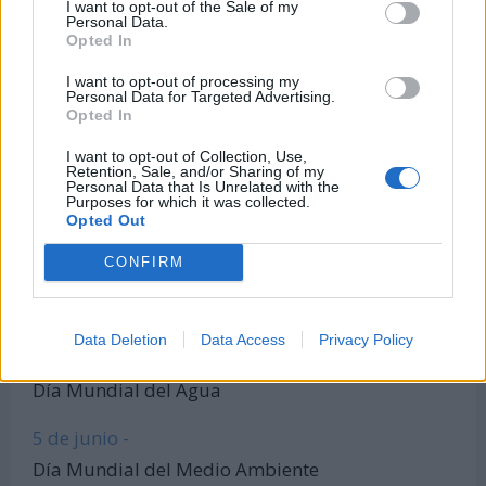
I want to opt-out of the Sale of my
Personal Data.
Todas las calculadoras
Opted In
Únete al canal de WhatsApp
I want to opt-out of processing my
Entra en nuestro canal de Telegram
Personal Data for Targeted Advertising.
Opted In
I want to opt-out of Collection, Use,
Retention, Sale, and/or Sharing of my
Días Más Buscados
Personal Data that Is Unrelated with the
Purposes for which it was collected.
Opted Out
CONFIRM
8 de marzo -
Día Internacional de la Mujer
Data Deletion
Data Access
Privacy Policy
22 de marzo -
Día Mundial del Agua
5 de junio -
Día Mundial del Medio Ambiente