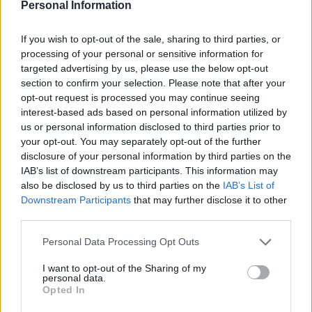
Personal Information
Calendario Lunar
Calendario de Días Internacionales de
If you wish to opt-out of the sale, sharing to third parties, or
2027
processing of your personal or sensitive information for
targeted advertising by us, please use the below opt-out
section to confirm your selection. Please note that after your
opt-out request is processed you may continue seeing
Calculadoras
interest-based ads based on personal information utilized by
us or personal information disclosed to third parties prior to
your opt-out. You may separately opt-out of the further
disclosure of your personal information by third parties on the
Calcula la diferencia entre fechas
IAB’s list of downstream participants. This information may
also be disclosed by us to third parties on the
IAB’s List of
Sumar o restar días o semanas a una
Downstream Participants
that may further disclose it to other
fecha
third parties.
Calcular días hábiles
Personal Data Processing Opt Outs
¿Cuántos días he vivido?
¿Quién cumple años hoy?
I want to opt-out of the Sharing of my
personal data.
Calculadora de Calorías
Opted In
Calculadora de índice de masa corporal