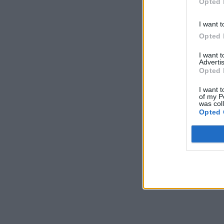
Opted 
I want t
Opted 
I want 
Advertis
Opted 
I want t
of my P
was col
Opted 