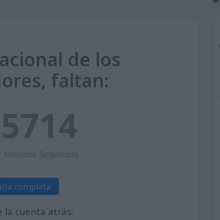
acional de los
ores, faltan:
3
57
13
Minutos
Segundos
alla completa
la cuenta atrás: