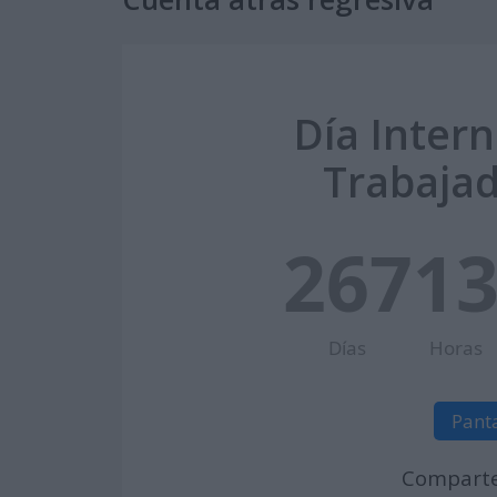
Día Intern
Trabajad
267
1
Días
Horas
Pant
Comparte 