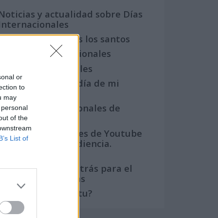
Noticias y actualidad sobre Días
Internacionales
Onomástica. Todos los santos
Semanas Internacionales
Años Internacionales
sonal or
Qué se celebra el día de mi
ection to
cumpleaños
ou may
Eventos internacionales de
 personal
cultura
out of the
 downstream
Los mejores canales de Youtube
B’s List of
según nuestra audiencia.
¡Participa!
Crea una cuenta atrás para el
evento que quieras
¿Qué día crearías tu?