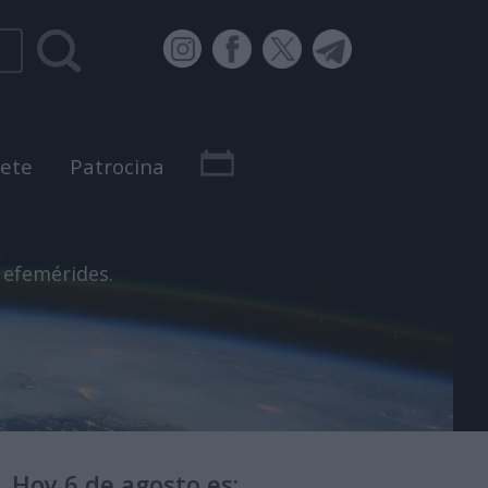
bete
Patrocina
 efemérides.
Hoy 6 de agosto es: