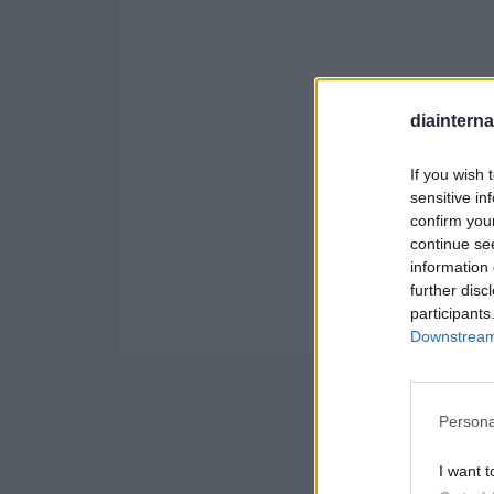
diaintern
If you wish 
sensitive in
confirm you
continue se
information 
further disc
participants
Downstream 
Persona
I want t