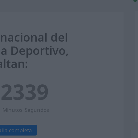
rnacional del
ta Deportivo,
altan:
2
23
39
Minutos
Segundos
alla completa