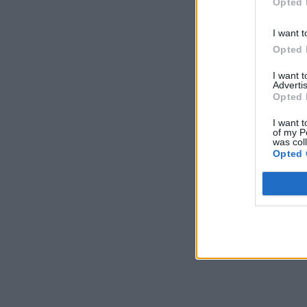
Opted 
I want t
Opted 
I want 
Advertis
Opted 
I want t
of my P
was col
Opted 