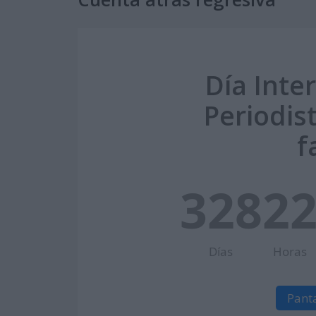
Día Inte
Periodis
f
328
2
Días
Horas
Pant