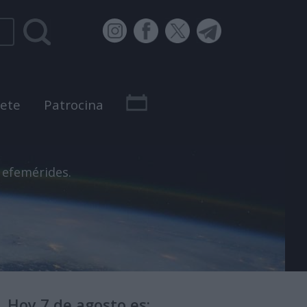
bete
Patrocina
 efemérides.
Hoy 7 de agosto es: