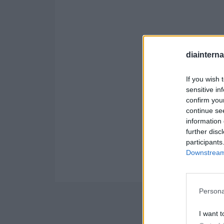
diaintern
If you wish 
sensitive in
confirm you
continue se
information 
further disc
participants
Downstream 
Persona
I want t