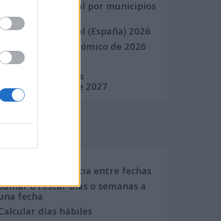
Calendario Laboral por municipios
(España)
Calendario Laboral (España) 2026
Calendario Astronómico de 2026
Calendario Lunar
Calendario de Días
Internacionales de 2027
Calculadoras
Calcula la diferencia entre fechas
Sumar o restar días o semanas a
una fecha
Calcular días hábiles