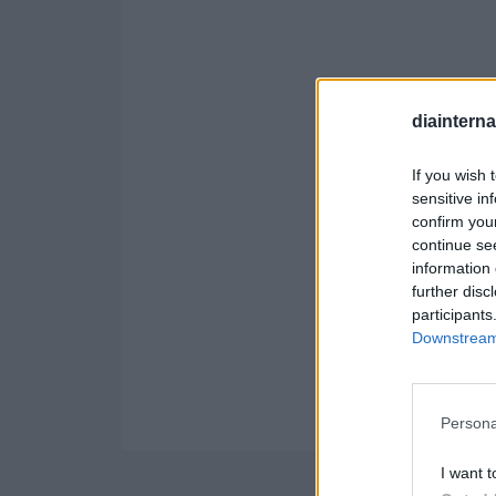
diaintern
If you wish 
sensitive in
confirm you
continue se
information 
further disc
participants
Downstream 
Persona
I want t