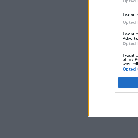
Opted 
I want t
Opted 
I want 
Advertis
Opted 
I want t
of my P
was col
Opted 