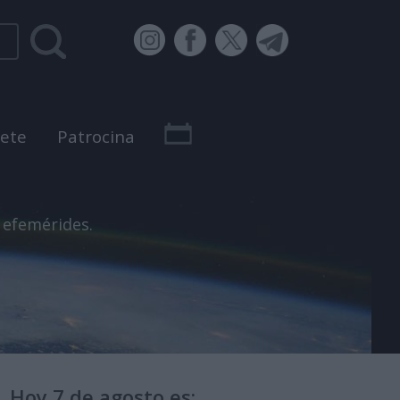
bete
Patrocina
 efemérides.
Hoy 7 de agosto es: