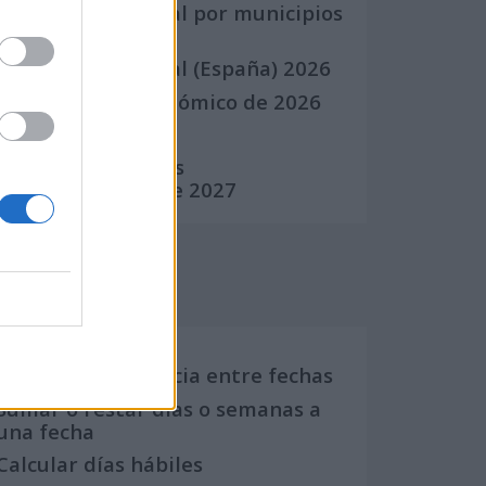
Calendario Laboral por municipios
(España)
Calendario Laboral (España) 2026
Calendario Astronómico de 2026
Calendario Lunar
Calendario de Días
Internacionales de 2027
Calculadoras
Calcula la diferencia entre fechas
Sumar o restar días o semanas a
una fecha
Calcular días hábiles