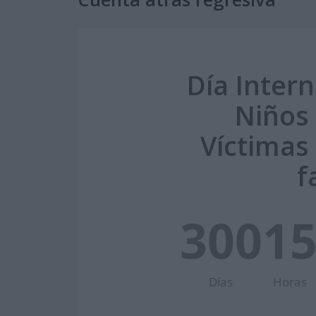
Día Intern
Niños
Víctimas
f
300
1
Días
Horas