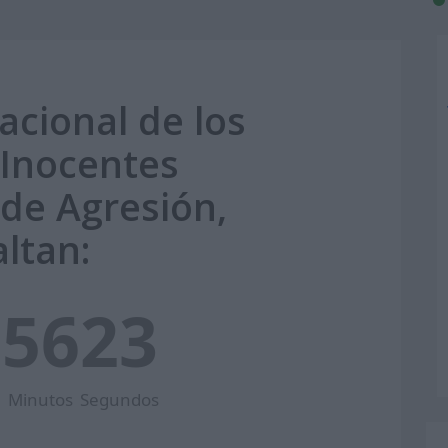
acional de los
 Inocentes
 de Agresión,
altan:
5
56
22
Minutos
Segundos